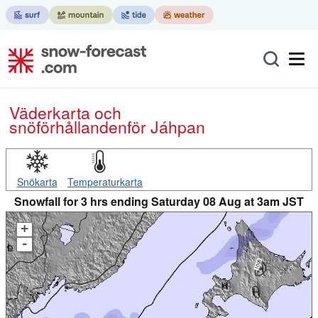
Väderkarta och
snöförhållanden
för Jáhpan
Snökarta
Temperaturkarta
Snowfall for 3 hrs ending Saturday 08 Aug at 3am JST
+
-