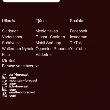
Utforska
Tjänster
Sociala
Skidorter
Medlemskap
Facebook
Väderkartor
E-post - Snölarm
Instagram
Snööversikt
Mobil Snö-app
TikTok
Whiteroom Nyheter
Ögonsten Reportrar
YouTube
Foto
Väderinfo
MinSnö
Förutse varje äventyr