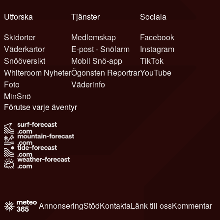
Utforska
Tjänster
Sociala
Skidorter
Medlemskap
Facebook
Väderkartor
E-post - Snölarm
Instagram
Snööversikt
Mobil Snö-app
TikTok
Whiteroom Nyheter
Ögonsten Reportrar
YouTube
Foto
Väderinfo
MinSnö
Förutse varje äventyr
Annonsering
Stöd
Kontakta
Länk till oss
Kommentar