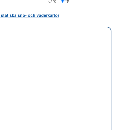
°C
°F
 statiska snö- och väderkartor