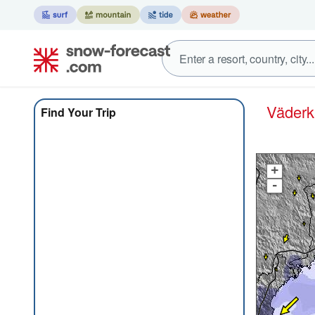
Väder
Find Your Trip
+
-