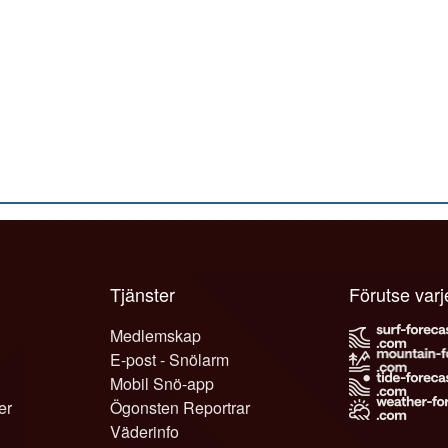
Tjänster
Förutse var
Medlemskap
E-post - Snölarm
Mobil Snö-app
er
Ögonsten Reportrar
Väderinfo