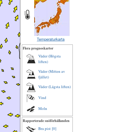
Temperaturkarta
Flera prognoskartor
Väder (Högsta
liften)
Väder (Mitten av
fjället)
Väder (Lägsta liften)
Vind
Moln
Rapporterade snöförhållanden
Bra pist
[0]