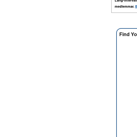
Lång-intervall
medlemmar.
B
Find Yo