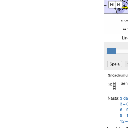
Lin
Snöackumul
Sen
Nästa:
3 da
3 – 
6 – 
9 – 
12 –