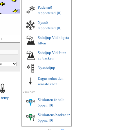
Pudersnö
rapporterad
[0]
Nysnö
rapporterad
[0]
Snödjup Vid högsta
m
liften
Snödjup Vid foten
av backen
Nysnödjup
Dagar sedan den
senaste snön
Visa här:
t temp.
Skidorten är helt
öppen
[0]
Skidortens backar är
öppna
[0]