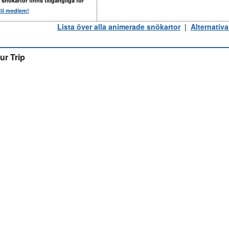
 snökartor finns tillgängliga för
li medlem!
Lista över alla animerade snökartor
|
Alternativa
ur Trip