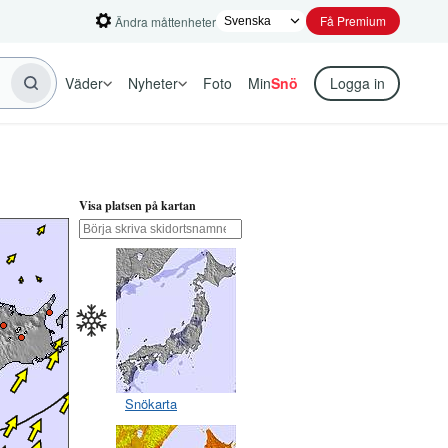
Få Premium
Ändra måttenheter
Väder
Nyheter
Foto
Min
Snö
Logga in
Visa platsen på kartan
Snökarta