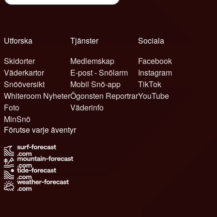
Utforska
Tjänster
Sociala
Skidorter
Medlemskap
Facebook
Väderkartor
E-post - Snölarm
Instagram
Snööversikt
Mobil Snö-app
TikTok
Whiteroom Nyheter
Ögonsten Reportrar
YouTube
Foto
Väderinfo
MinSnö
Förutse varje äventyr