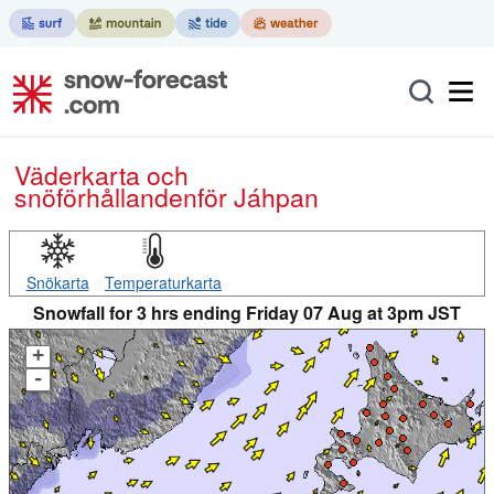
Väderkarta och
snöförhållanden
för Jáhpan
Snökarta
Temperaturkarta
Snowfall for 3 hrs ending Friday 07 Aug at 3pm JST
+
-