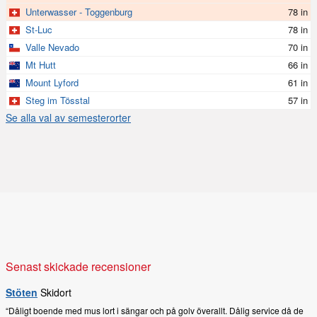
Unterwasser - Toggenburg
78 in
St-Luc
78 in
Valle Nevado
70 in
Mt Hutt
66 in
Mount Lyford
61 in
Steg im Tösstal
57 in
Se alla val av semesterorter
Senast skickade recensioner
Stöten
Skidort
“Dåligt boende med mus lort i sängar och på golv överallt. Dålig service då de