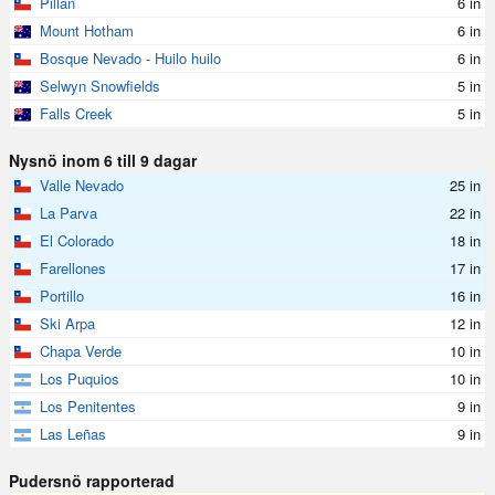
Pillan
6 in
Mount Hotham
6 in
Bosque Nevado - Huilo huilo
6 in
Selwyn Snowfields
5 in
Falls Creek
5 in
Nysnö inom 6 till 9 dagar
Valle Nevado
25 in
La Parva
22 in
El Colorado
18 in
Farellones
17 in
Portillo
16 in
Ski Arpa
12 in
Chapa Verde
10 in
Los Puquios
10 in
Los Penitentes
9 in
Las Leñas
9 in
Pudersnö rapporterad