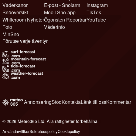
Väderkartor
E-post - Snölarm
Instagram
Snööversikt
Mobil Snö-app
TikTok
Whiteroom Nyheter
Ögonsten Reportrar
YouTube
Foto
Väderinfo
MinSnö
Förutse varje äventyr
Annonsering
Stöd
Kontakta
Länk till oss
Kommentar
© 2026 Meteo365 Ltd. Alla rättigheter förbehållna
6
Användarvillkor
Sekretesspolicy
Cookiepolicy