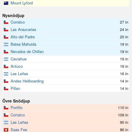
Mount Lyford
Nysnödjup
Corralco
27 in
Las Araucarias
24 in
Alto del Padre
20 in
Batea Mahuida
19 in
Nevados de Chillan
19 in
Caviahue
19 in
Antuco
19 in
Las Leñas
16 in
Andes Heliboarding
14 in
Pillan
14 in
Övre Snödjup
Portillo
110 in
Corralco
109 in
Las Leñas
90 in
Saas Fee
86 in