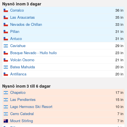
Nysnö inom 3 dagar
Corralco
36 in
Las Araucarias
35 in
Nevados de Chillan
33 in
Pillan
31 in
Antuco
31 in
Caviahue
29 in
Bosque Nevado - Huilo huilo
23 in
Volcán Osorno
21 in
Batea Mahuida
20 in
Antillanca
20 in
Nysnö inom 3 till 6 dagar
Chapelco
17 in
Las Pendientes
15 in
Lago Hermoso Ski Resort
10 in
Cerro Catedral
7 in
Mount Stirling
7 in