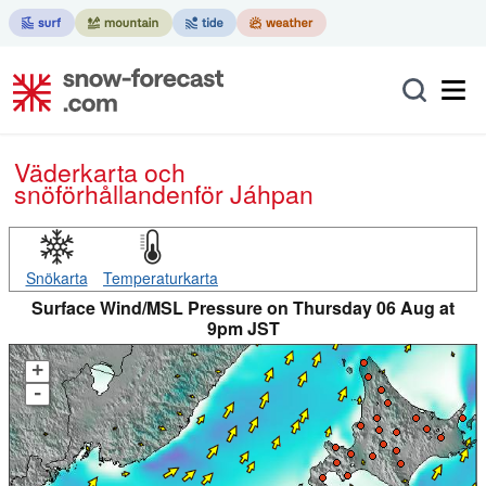
Väderkarta och
snöförhållanden
för Jáhpan
Snökarta
Temperaturkarta
Surface Wind/MSL Pressure on Thursday 06 Aug at
9pm JST
+
-