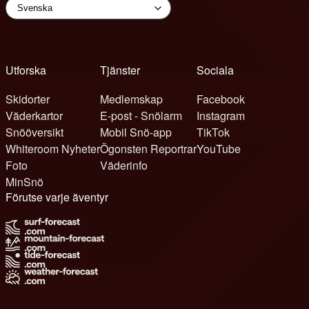
Utforska
Tjänster
Sociala
Skidorter
Medlemskap
Facebook
Väderkartor
E-post - Snölarm
Instagram
Snööversikt
Mobil Snö-app
TikTok
Whiteroom Nyheter
Ögonsten Reportrar
YouTube
Foto
Väderinfo
MinSnö
Förutse varje äventyr