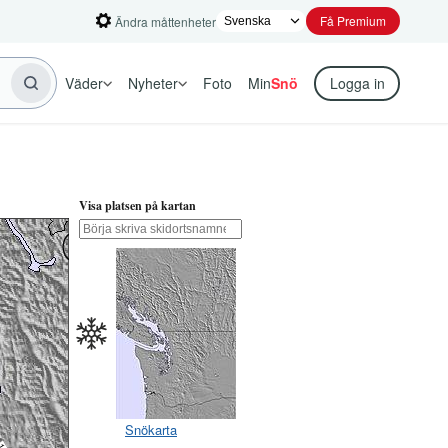
Få Premium
Ändra måttenheter
Väder
Nyheter
Foto
Min
Snö
Logga in
Visa platsen på kartan
Snökarta