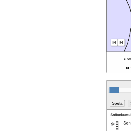
Snöackumul
Sen