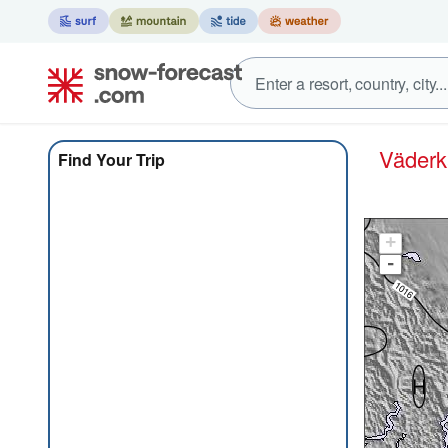
Väder
Find Your Trip
+
-