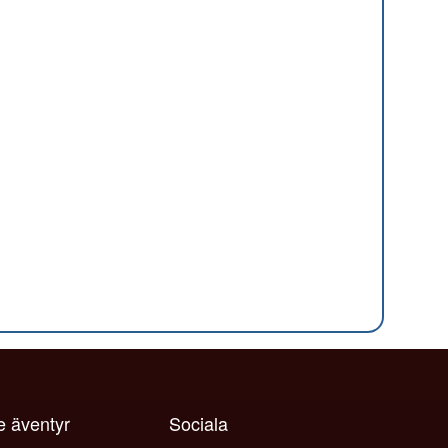
je äventyr
Sociala