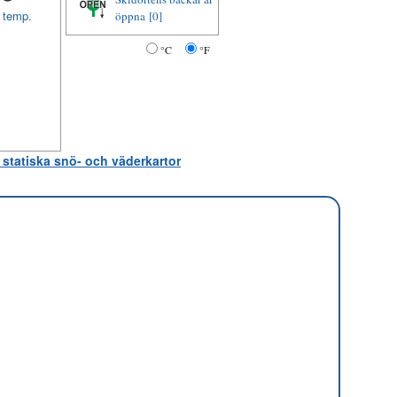
t temp.
öppna
[0]
°C
°F
 statiska snö- och väderkartor