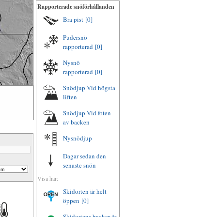
Rapporterade snöförhållanden
Bra pist
[0]
Pudersnö
rapporterad
[0]
Nysnö
rapporterad
[0]
Snödjup Vid högsta
liften
Snödjup Vid foten
av backen
Nysnödjup
Dagar sedan den
senaste snön
Visa här:
Skidorten är helt
öppen
[0]
Skidortens backar är