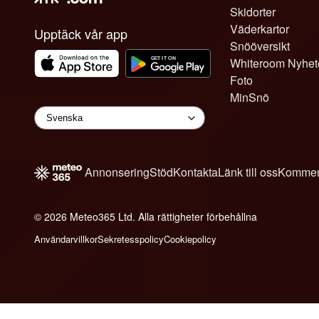
Skidorter
Väderkartor
Upptäck vår app
Snööversikt
Whiteroom Nyhet
Foto
MinSnö
Annonsering
Stöd
Kontakta
Länk till oss
Kommen
© 2026 Meteo365 Ltd. Alla rättigheter förbehållna
6
Användarvillkor
Sekretesspolicy
Cookiepolicy