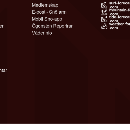
Medlemskap
E-post - Snölarm
Mobil Snö-app
er
Ögonsten Reportrar
Väderinfo
tar