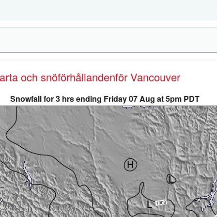
karta och snöförhållanden
för Vancouver
Snowfall for 3 hrs ending Friday 07 Aug at 5pm PDT