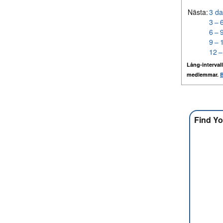
Nästa:
3 da
3 – 
6 – 
9 – 
12 –
Lång-intervall
medlemmar.
B
Find Yo