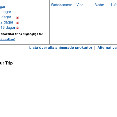
Webbkameror
Vind
Väder
Luf
gar
6 dagar
9 dagar
12 dagar
 16 dagar
 snökartor finns tillgängliga för
li medlem!
Lista över alla animerade snökartor
|
Alternativa
ur Trip