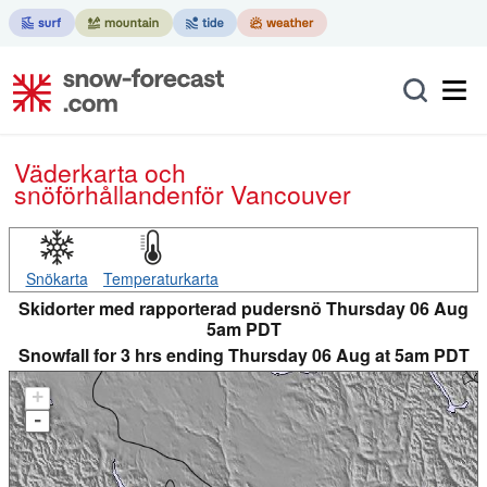
Väderkarta och
snöförhållanden
för Vancouver
Snökarta
Temperaturkarta
Skidorter med rapporterad pudersnö Thursday 06 Aug
5am PDT
Snowfall for 3 hrs ending Thursday 06 Aug at 5am PDT
+
-