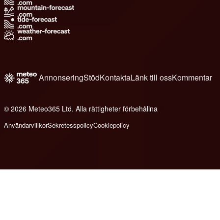
Annonsering
Stöd
Kontakta
Länk till oss
Kommentar
© 2026 Meteo365 Ltd. Alla rättigheter förbehållna
6
Användarvillkor
Sekretesspolicy
Cookiepolicy