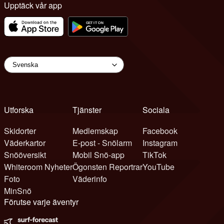
Upptäck vår app
Utforska
Tjänster
Sociala
Skidorter
Medlemskap
Facebook
Väderkartor
E-post - Snölarm
Instagram
Snööversikt
Mobil Snö-app
TikTok
Whiteroom Nyheter
Ögonsten Reportrar
YouTube
Foto
Väderinfo
MinSnö
Förutse varje äventyr