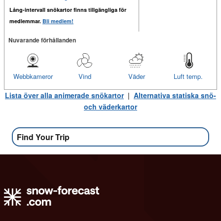
Lång-intervall snökartor finns tillgängliga för
medlemmar.
Bli medlem!
Nuvarande förhållanden
Webbkameror
Vind
Väder
Luft temp.
Lista över alla animerade snökartor
|
Alternativa statiska snö-
och väderkartor
Find Your Trip