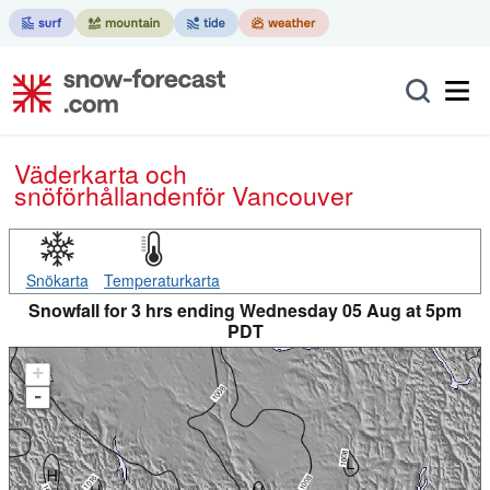
Väderkarta och
snöförhållanden
för Vancouver
Snökarta
Temperaturkarta
Snowfall for 3 hrs ending Wednesday 05 Aug at 5pm
PDT
+
-