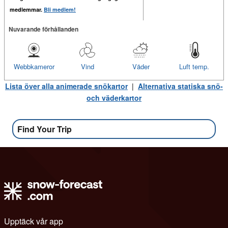
medlemmar.
Bli medlem!
Nuvarande förhållanden
Webbkameror
Vind
Väder
Luft temp.
Lista över alla animerade snökartor
|
Alternativa statiska snö-
och väderkartor
Find Your Trip
Upptäck vår app