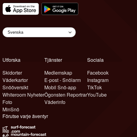
Utforska
Tjänster
Sociala
Skidorter
Medlemskap
Facebook
Väderkartor
E-post - Snölarm
Instagram
Snööversikt
Mobil Snö-app
TikTok
Whiteroom Nyheter
Ögonsten Reportrar
YouTube
Foto
Väderinfo
MinSnö
Förutse varje äventyr