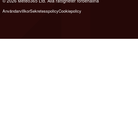
© 2026 Meteo365 Ltd. Alla rättigheter förbehållna
6
Användarvillkor
Sekretesspolicy
Cookiepolicy