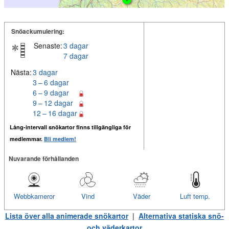
Snöackumulering:
Senaste:
3 dagar
7 dagar
Nästa:
3 dagar
3 – 6 dagar
6 – 9 dagar
9 – 12 dagar
12 – 16 dagar
Lång-intervall snökartor finns tillgängliga för
medlemmar.
Bli medlem!
Nuvarande förhållanden
Webbkameror
Vind
Väder
Luft temp.
Lista över alla animerade snökartor
|
Alternativa statiska snö-
och väderkartor