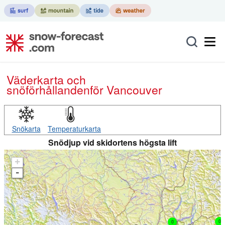
Väderkarta och
snöförhållanden
för Vancouver
Snökarta
Temperaturkarta
Snödjup vid skidortens högsta lift
+
-
0
0