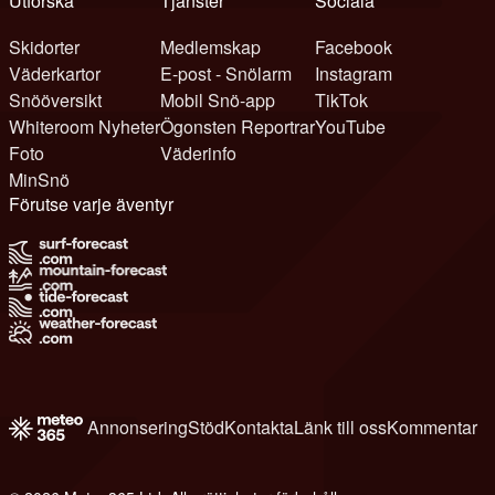
Utforska
Tjänster
Sociala
Skidorter
Medlemskap
Facebook
Väderkartor
E-post - Snölarm
Instagram
Snööversikt
Mobil Snö-app
TikTok
Whiteroom Nyheter
Ögonsten Reportrar
YouTube
Foto
Väderinfo
MinSnö
Förutse varje äventyr
Annonsering
Stöd
Kontakta
Länk till oss
Kommentar