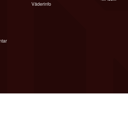
Väderinfo
tar