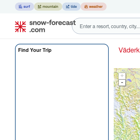
Väder
Find Your Trip
+
-