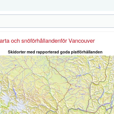
karta och snöförhållanden
för Vancouver
Skidorter med rapporterad goda pistförhållanden