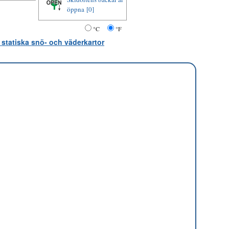
öppna
[0]
°C
°F
 statiska snö- och väderkartor