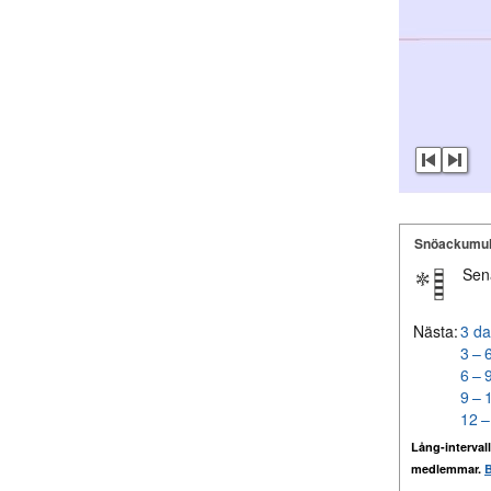
Snöackumul
Sen
Nästa:
3 da
3 – 
6 – 
9 – 
12 –
Lång-intervall
medlemmar.
B