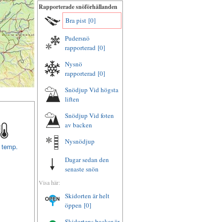
Rapporterade snöförhållanden
Bra pist
[0]
Pudersnö
rapporterad
[0]
Nysnö
rapporterad
[0]
Snödjup Vid högsta
liften
Snödjup Vid foten
av backen
Nysnödjup
t temp.
Dagar sedan den
senaste snön
Visa här:
Skidorten är helt
öppen
[0]
Skidortens backar är