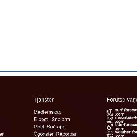
Tjänster
Förutse var
Medlemskap
E-post - Snölarm
Mobil Snö-app
er
Ögonsten Reportrar