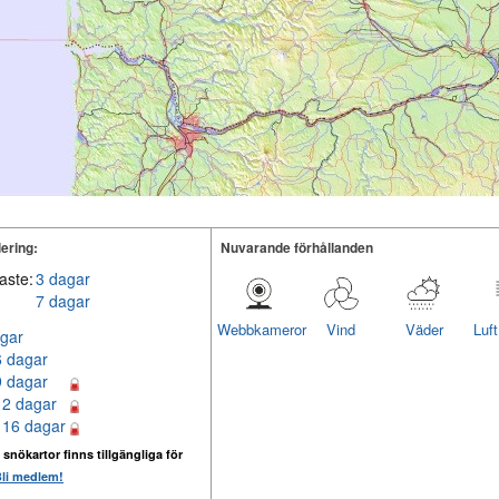
ering:
Nuvarande förhållanden
aste:
3 dagar
7 dagar
Webbkameror
Vind
Väder
Luf
gar
6 dagar
9 dagar
12 dagar
 16 dagar
 snökartor finns tillgängliga för
li medlem!