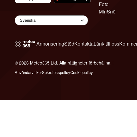
Foto
MinSnö
Annonsering
Stöd
Kontakta
Länk till oss
Kommen
© 2026 Meteo365 Ltd. Alla rättigheter förbehållna
6
Användarvillkor
Sekretesspolicy
Cookiepolicy