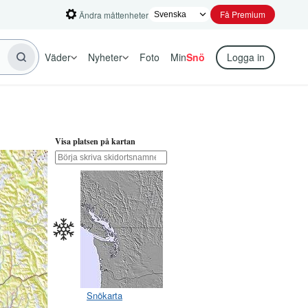
Få Premium
Ändra måttenheter
Väder
Nyheter
Foto
Min
Snö
Logga in
Visa platsen på kartan
Snökarta