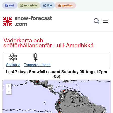
Väderkarta och
snöförhållanden
för Lulli-Amerihkká
Snökarta
Temperaturkarta
Last 7 days Snowfall (issued Saturday 08 Aug at 7pm
-05)
+
-