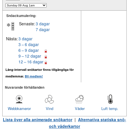
Snöackumulering:
Senaste:
3 dagar
7 dagar
Nästa:
3 dagar
3 – 6 dagar
6 – 9 dagar
9 – 12 dagar
12 – 16 dagar
Lång-intervall snökartor finns tillgängliga för
medlemmar.
Bli medlem!
Nuvarande förhållanden
Webbkameror
Vind
Väder
Luft temp.
Lista över alla animerade snökartor
|
Alternativa statiska snö-
och väderkartor