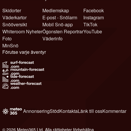
Skidorter
Medlemskap
Facebook
Väderkartor
E-post - Snölarm
Instagram
Snööversikt
Mobil Snö-app
TikTok
Whiteroom Nyheter
Ögonsten Reportrar
YouTube
Foto
Väderinfo
MinSnö
Förutse varje äventyr
Annonsering
Stöd
Kontakta
Länk till oss
Kommentar
© 2026 Meteo365 Ltd. Alla rättigheter förbehållna
6