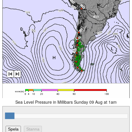
Sea Level Pressure in Millibars Sunday 09 Aug at 1am