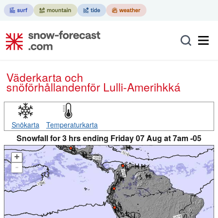
Väderkarta och
snöförhållanden
för Lulli-Amerihkká
Snökarta
Temperaturkarta
Snowfall for 3 hrs ending Friday 07 Aug at 7am -05
+
-