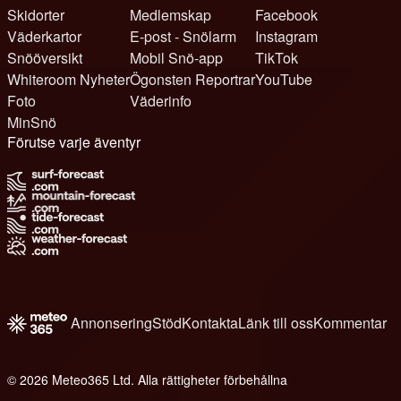
Skidorter
Medlemskap
Facebook
Väderkartor
E-post - Snölarm
Instagram
Snööversikt
Mobil Snö-app
TikTok
Whiteroom Nyheter
Ögonsten Reportrar
YouTube
Foto
Väderinfo
MinSnö
Förutse varje äventyr
Annonsering
Stöd
Kontakta
Länk till oss
Kommentar
© 2026 Meteo365 Ltd. Alla rättigheter förbehållna
6