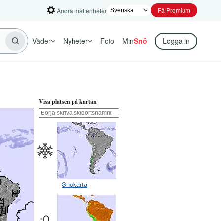
Få Premium
Ändra måttenheter
Väder
Nyheter
Foto
Min
Snö
Logga in
Visa platsen på kartan
Snökarta