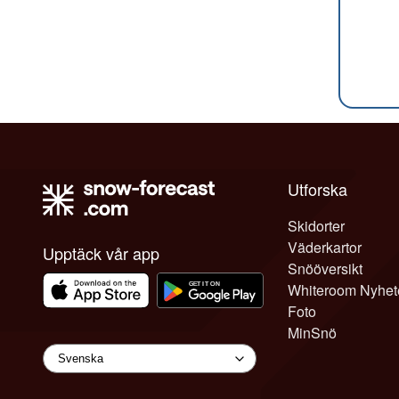
Utforska
Skidorter
Väderkartor
Upptäck vår app
Snööversikt
Whiteroom Nyhet
Foto
MinSnö