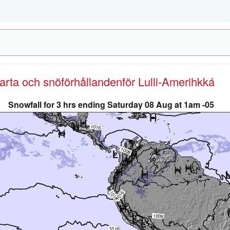
karta och snöförhållanden
för Lulli-Amerihkká
Snowfall for 3 hrs ending Saturday 08 Aug at 1am -05