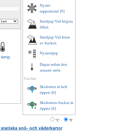
Nysnö
rapporterad
[9]
Snödjup Vid högsta
liften
Snödjup Vid foten
av backen
Nysnödjup
t temp.
Dagar sedan den
senaste snön
Visa här:
Skidorten är helt
öppen
[0]
Skidortens backar är
öppna
[6]
°C
°F
 statiska snö- och väderkartor