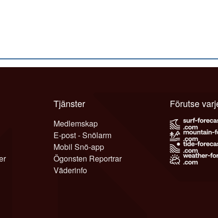
Tjänster
Förutse var
Medlemskap
E-post - Snölarm
Mobil Snö-app
er
Ögonsten Reportrar
Väderinfo