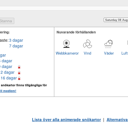
ering:
Nuvarande förhållanden
aste:
3 dagar
7 dagar
Webbkameror
Vind
Väder
Luf
gar
6 dagar
9 dagar
12 dagar
 16 dagar
 snökartor finns tillgängliga för
li medlem!
Lista över alla animerade snökartor
|
Alternativa