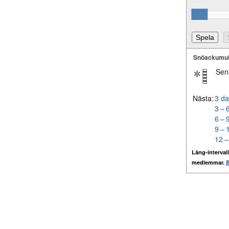
Snöackumul
Sen
Nästa:
3 da
3 – 
6 – 
9 – 
12 –
Lång-intervall
medlemmar.
B