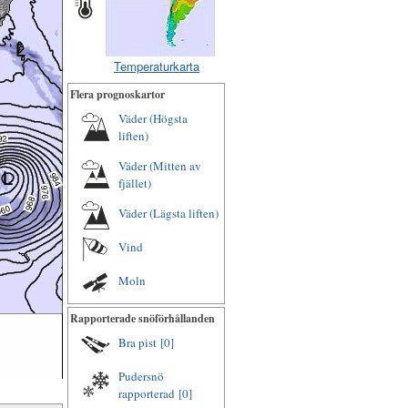
Temperaturkarta
Flera prognoskartor
Väder (Högsta
liften)
Väder (Mitten av
fjället)
Väder (Lägsta liften)
Vind
Moln
Rapporterade snöförhållanden
Bra pist
[0]
Pudersnö
rapporterad
[0]