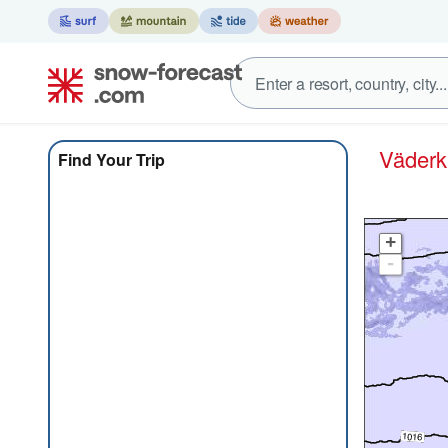
Väder
Find Your Trip
+
-