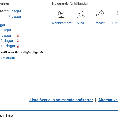
ering:
Nuvarande förhållanden
aste:
3 dagar
7 dagar
Webbkameror
Vind
Väder
Luf
gar
6 dagar
9 dagar
12 dagar
 16 dagar
 snökartor finns tillgängliga för
li medlem!
Lista över alla animerade snökartor
|
Alternativa
ur Trip