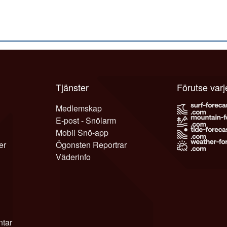
Tjänster
Förutse var
Medlemskap
E-post - Snölarm
Mobil Snö-app
er
Ögonsten Reportrar
Väderinfo
tar