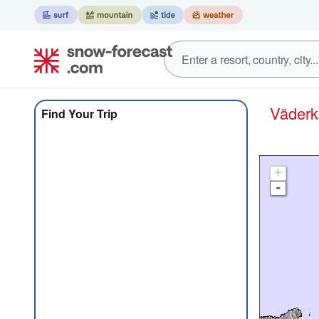
Väder
Find Your Trip
+
-