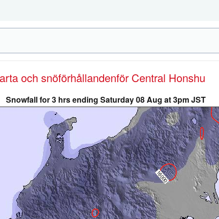
karta och snöförhållanden
för Central Honshu
Snowfall for 3 hrs ending Saturday 08 Aug at 3pm JST