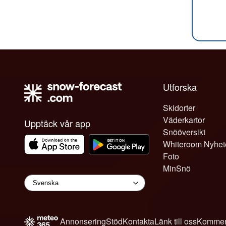
Utforska
Skidorter
Väderkartor
Upptäck vår app
Snööversikt
Whiteroom Nyhet
Foto
MinSnö
Annonsering
Stöd
Kontakta
Länk till oss
Kommen