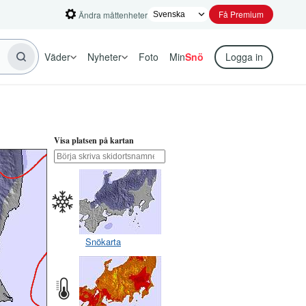
Få Premium
Ändra måttenheter
Väder
Nyheter
Foto
Min
Snö
Logga in
Visa platsen på kartan
Snökarta