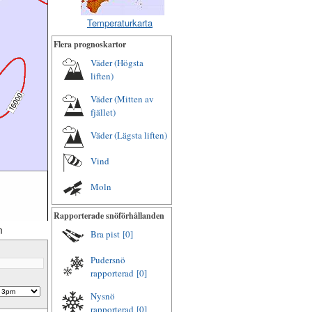
Temperaturkarta
Flera prognoskartor
Väder (Högsta
liften)
Väder (Mitten av
fjället)
Väder (Lägsta liften)
Vind
Moln
Rapporterade snöförhållanden
m
Bra pist
[0]
Pudersnö
rapporterad
[0]
Nysnö
rapporterad
[0]