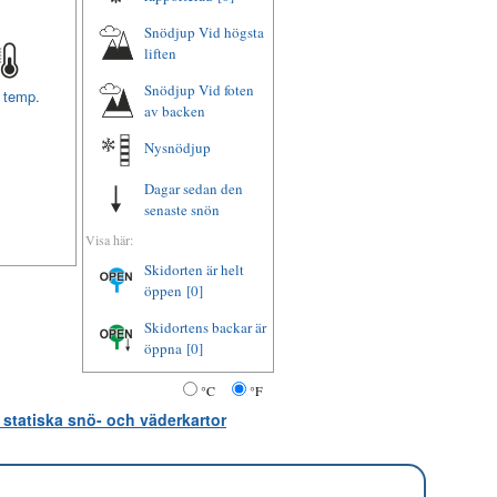
Snödjup Vid högsta
liften
Snödjup Vid foten
t temp.
av backen
Nysnödjup
Dagar sedan den
senaste snön
Visa här:
Skidorten är helt
öppen
[0]
Skidortens backar är
öppna
[0]
°C
°F
 statiska snö- och väderkartor