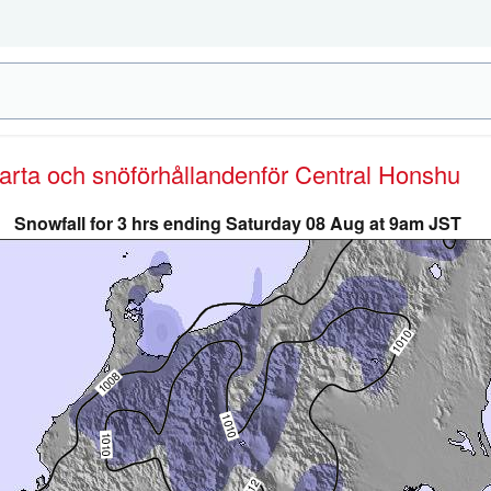
karta och snöförhållanden
för Central Honshu
Snowfall for 3 hrs ending Saturday 08 Aug at 9am JST