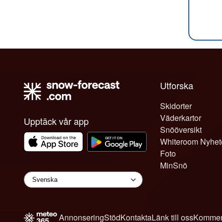
Utforska
Skidorter
Väderkartor
Upptäck vår app
Snööversikt
Whiteroom Nyhet
Foto
MinSnö
Annonsering
Stöd
Kontakta
Länk till oss
Kommen