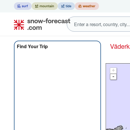
Väder
Find Your Trip
+
-