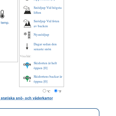
Snödjup Vid högsta
liften
Snödjup Vid foten
t temp.
av backen
Nysnödjup
Dagar sedan den
senaste snön
Visa här:
Skidorten är helt
öppen
[0]
Skidortens backar är
öppna
[0]
°C
°F
 statiska snö- och väderkartor