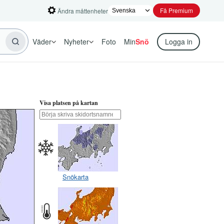
Få Premium
Ändra måttenheter
Väder
Nyheter
Foto
Min
Snö
Logga in
Visa platsen på kartan
Snökarta