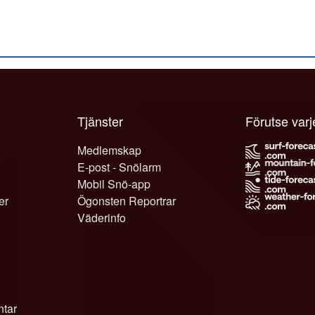
Tjänster
Förutse var
Medlemskap
E-post - Snölarm
Mobil Snö-app
er
Ögonsten Reportrar
Väderinfo
tar