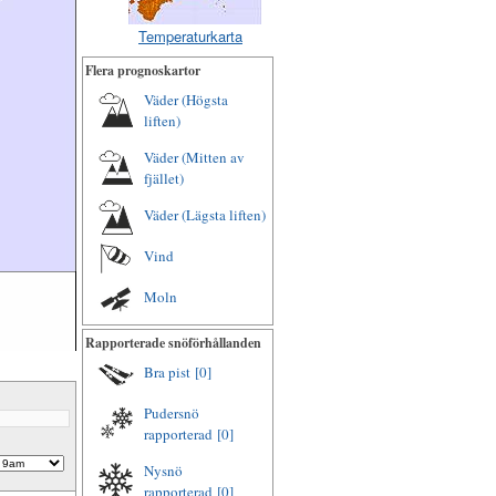
Temperaturkarta
Flera prognoskartor
Väder (Högsta
liften)
Väder (Mitten av
fjället)
Väder (Lägsta liften)
Vind
Moln
Rapporterade snöförhållanden
Bra pist
[0]
Pudersnö
rapporterad
[0]
Nysnö
rapporterad
[0]