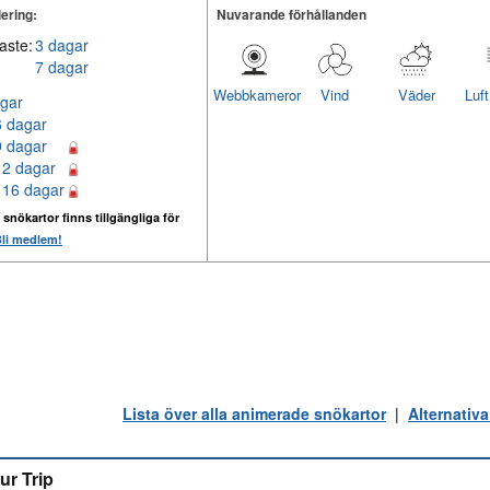
ering:
Nuvarande förhållanden
aste:
3 dagar
7 dagar
Webbkameror
Vind
Väder
Luf
gar
6 dagar
9 dagar
12 dagar
 16 dagar
 snökartor finns tillgängliga för
li medlem!
Lista över alla animerade snökartor
|
Alternativa
ur Trip