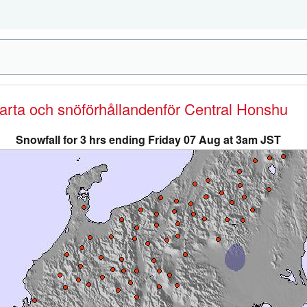
karta och snöförhållanden
för Central Honshu
Snowfall for 3 hrs ending Friday 07 Aug at 3am JST