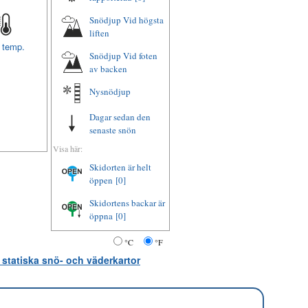
Snödjup Vid högsta
liften
t temp.
Snödjup Vid foten
av backen
Nysnödjup
Dagar sedan den
senaste snön
Visa här:
Skidorten är helt
öppen
[0]
Skidortens backar är
öppna
[0]
°C
°F
 statiska snö- och väderkartor