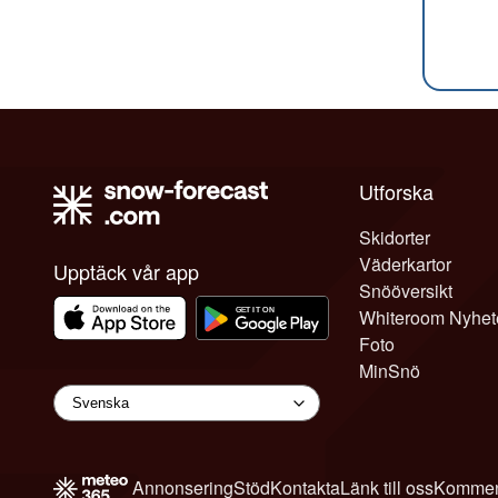
Utforska
Skidorter
Väderkartor
Upptäck vår app
Snööversikt
Whiteroom Nyhet
Foto
MinSnö
Annonsering
Stöd
Kontakta
Länk till oss
Kommen