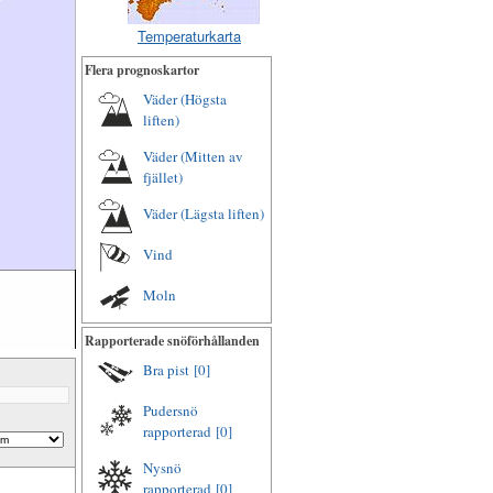
Temperaturkarta
Flera prognoskartor
Väder (Högsta
liften)
Väder (Mitten av
fjället)
Väder (Lägsta liften)
Vind
Moln
Rapporterade snöförhållanden
Bra pist
[0]
Pudersnö
rapporterad
[0]
Nysnö
rapporterad
[0]