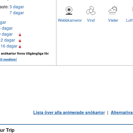
aste:
3 dagar
7 dagar
Webbkameror
Vind
Väder
Luf
gar
6 dagar
9 dagar
12 dagar
 16 dagar
 snökartor finns tillgängliga för
li medlem!
Lista över alla animerade snökartor
|
Alternativa
ur Trip