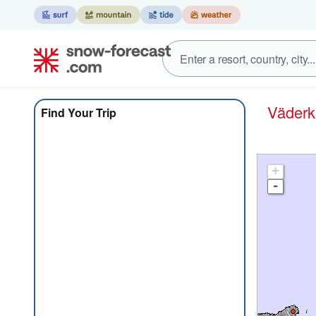
Väder
Find Your Trip
+
-