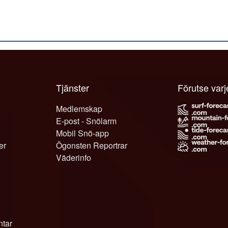
Tjänster
Förutse var
Medlemskap
E-post - Snölarm
Mobil Snö-app
er
Ögonsten Reportrar
Väderinfo
tar