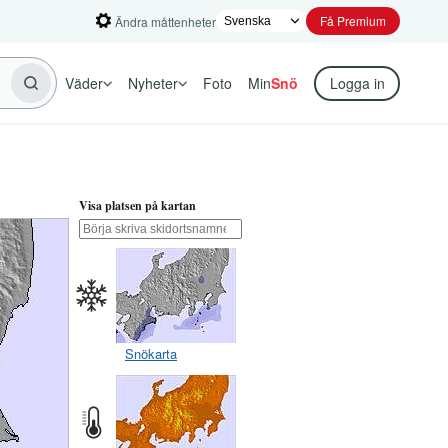
Få Premium
Ändra måttenheter
Väder
Nyheter
Foto
Min
Snö
Logga in
Visa platsen på kartan
Snökarta