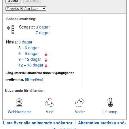
Snöackumulering:
Senaste:
3 dagar
7 dagar
Nästa:
3 dagar
3 – 6 dagar
6 – 9 dagar
9 – 12 dagar
12 – 16 dagar
Lång-intervall snökartor finns tillgängliga för
medlemmar.
Bli medlem!
Nuvarande förhållanden
Webbkameror
Vind
Väder
Luft temp.
Lista över alla animerade snökartor
|
Alternativa statiska snö-