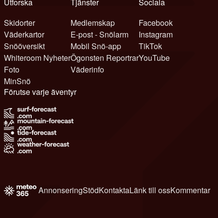
Utforska
Tjänster
Sociala
Skidorter
Medlemskap
Facebook
Väderkartor
E-post - Snölarm
Instagram
Snööversikt
Mobil Snö-app
TikTok
Whiteroom Nyheter
Ögonsten Reportrar
YouTube
Foto
Väderinfo
MinSnö
Förutse varje äventyr
Annonsering
Stöd
Kontakta
Länk till oss
Kommentar