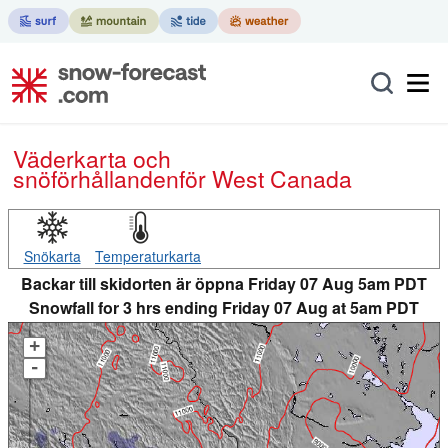
Väderkarta och
snöförhållanden
för West Canada
Snökarta
Temperaturkarta
Backar till skidorten är öppna Friday 07 Aug 5am PDT
Snowfall for 3 hrs ending Friday 07 Aug at 5am PDT
+
-