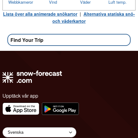
Webbkameror
Vind
Väder
Luft temp.
Lista över alla animerade snökartor
|
Alternativa statiska snö-
och väderkartor
Find Your Trip
Upptäck vår app