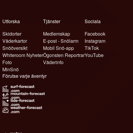
Utforska
Tjänster
Sociala
Skidorter
Medlemskap
Facebook
Väderkartor
E-post - Snölarm
Instagram
Snööversikt
Mobil Snö-app
TikTok
Whiteroom Nyheter
Ögonsten Reportrar
YouTube
Foto
Väderinfo
MinSnö
Förutse varje äventyr