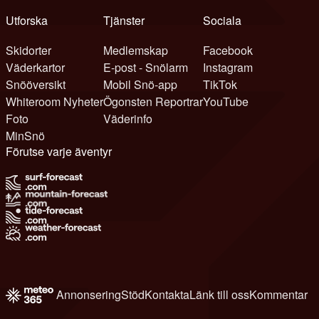
Utforska
Tjänster
Sociala
Skidorter
Medlemskap
Facebook
Väderkartor
E-post - Snölarm
Instagram
Snööversikt
Mobil Snö-app
TikTok
Whiteroom Nyheter
Ögonsten Reportrar
YouTube
Foto
Väderinfo
MinSnö
Förutse varje äventyr
Annonsering
Stöd
Kontakta
Länk till oss
Kommentar