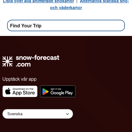
Lista över alla animerade snökartor
|
Alternativa statiska snö-
och väderkartor
Find Your Trip
Upptäck vår app