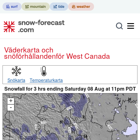
Väderkarta och
snöförhållanden
för West Canada
Snökarta
Temperaturkarta
Snowfall for 3 hrs ending Saturday 08 Aug at 11pm PDT
+
-