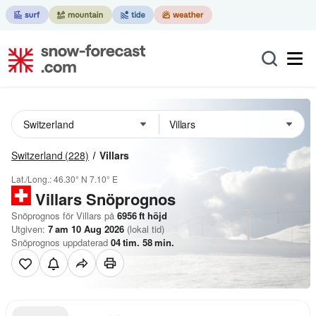
Switzerland
(228)
Villars
Lat./Long.:
46.30° N
7.10° E
Villars
Snöprognos
Snöprognos för Villars på
6956
ft
höjd
Utgiven:
7 am 10 Aug 2026
(lokal tid)
Snöprognos uppdaterad
04
tim.
58
min.