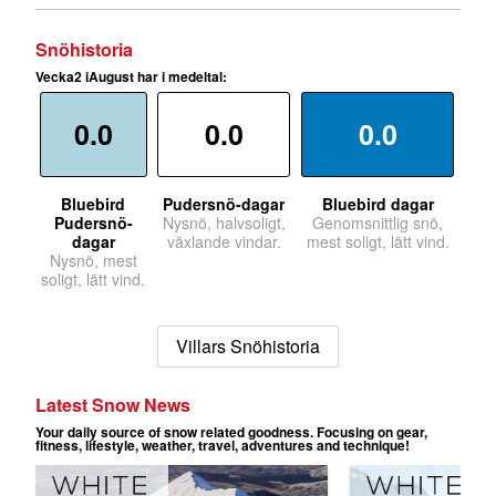
Snöhistoria
Vecka2 iAugust har i medeltal:
0.0
0.0
0.0
Bluebird
Pudersnö-dagar
Bluebird dagar
Pudersnö-
Nysnö, halvsoligt,
Genomsnittlig snö,
dagar
växlande vindar.
mest soligt, lätt vind.
Nysnö, mest
soligt, lätt vind.
Villars Snöhistoria