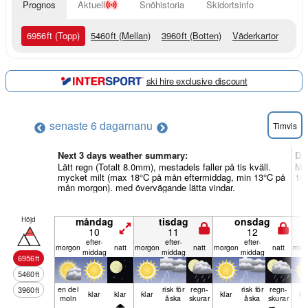
Prognos
Aktuell
Snöhistoria
Skidortsinfo
6956
ft
(Topp)
5460
ft
(Mellan)
3960
ft
(Botten)
Väderkartor
ski hire exclusive discount
senaste 6 dagarna
nu
Timvis
Next 3 days weather summary:
Dag
Lätt regn (Totalt 8.0mm), mestadels faller på tis kväll.
Mes
mycket milt (max 18°C på mån eftermiddag, min 13°C på
14°
mån morgon). med övervägande lätta vindar.
Höjd
måndag
tisdag
onsdag
10
11
12
efter­
efter­
efter­
mor­gon
natt
mor­gon
natt
mor­gon
natt
mor­
middag
middag
middag
6956
ft
5460
ft
en del
risk för
regn­
risk för
regn­
3960
ft
klar
klar
klar
klar
kl
moln
åska
skurar
åska
skurar