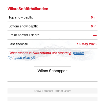
VillarsSnöförhållanden
Top snow depth:
0
in
Bottom snow depth:
0
in
Fresh snowfall depth:
—
Last snowfall:
16 May 2026
Other resorts in
Switzerland
are reporting:
powder
(0)
/
good piste (2)
Villars Snörapport
Snow-Forecast Partner Offers