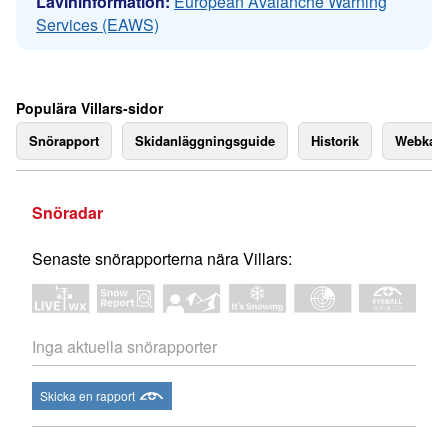
Lavininformation:
European Avalanche Warning
Services (EAWS)
Populära Villars-sidor
Snörapport
Skidanläggningsguide
Historik
Webkam
Snöradar
Senaste snörapporterna nära Villars:
Inga aktuella snörapporter
Skicka en rapport