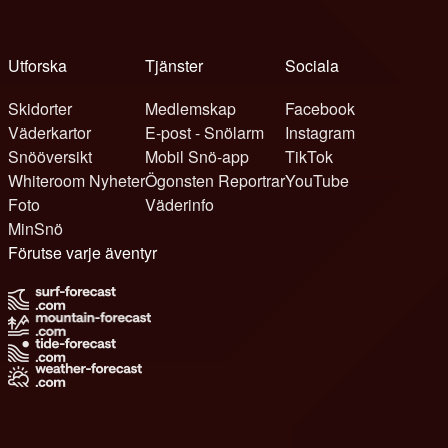
Utforska
Tjänster
Sociala
Skidorter
Medlemskap
Facebook
Väderkartor
E-post - Snölarm
Instagram
Snööversikt
Mobil Snö-app
TikTok
Whiteroom Nyheter
Ögonsten Reportrar
YouTube
Foto
Väderinfo
MinSnö
Förutse varje äventyr