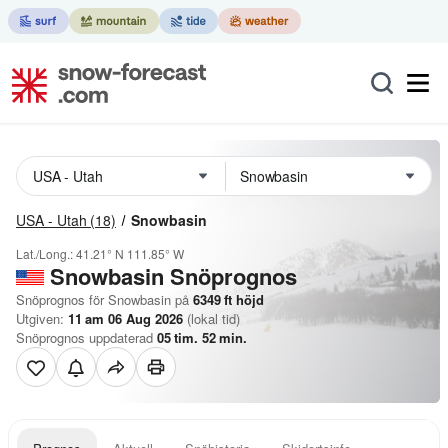
USA - Utah
(18)
Snowbasin
Lat./Long.:
41.21° N
111.85° W
Snowbasin
Snöprognos
Snöprognos för Snowbasin på
6349
ft
höjd
Utgiven:
11 am 06 Aug 2026
(lokal tid)
Snöprognos uppdaterad
05
tim.
52
min.