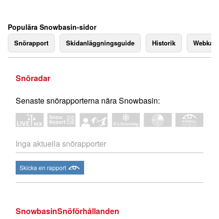
Populära Snowbasin-sidor
Snörapport
Skidanläggningsguide
Historik
Webkam
Snöradar
Senaste snörapporterna nära Snowbasin:
Inga aktuella snörapporter
Skicka en rapport
SnowbasinSnöförhållanden