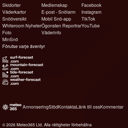
Skidorter
Medlemskap
Facebook
Väderkartor
E-post - Snölarm
Instagram
Snööversikt
Mobil Snö-app
TikTok
Whiteroom Nyheter
Ögonsten Reportrar
YouTube
Foto
Väderinfo
MinSnö
Förutse varje äventyr
Annonsering
Stöd
Kontakta
Länk till oss
Kommentar
© 2026 Meteo365 Ltd. Alla rättigheter förbehållna
8