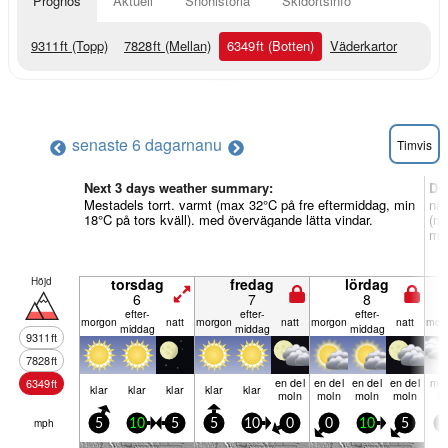
Prognos
Aktuell
Snöhistoria
Skidortsinfo
9311
ft
(Topp)
7828
ft
(Mellan)
6349
ft
(Botten)
Väderkartor
senaste 6 dagarna
nu
Timvis
Next 3 days weather summary:
Da
Mestadels torrt. varmt (max 32°C på fre eftermiddag, min
någ
18°C på tors kväll). med övervägande lätta vindar.
(ma
med
Höjd
torsdag
fredag
lördag
6
7
8
efter­
efter­
efter­
mor­gon
natt
mor­gon
natt
mor­gon
natt
mor­
middag
middag
middag
9311
ft
7828
ft
en del
en del
en del
en del
mol
6349
ft
klar
klar
klar
klar
klar
moln
moln
moln
moln
ig
mph
5
10
5
5
10
0
0
10
5
5