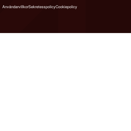
Användarvillkor
Sekretesspolicy
Cookiepolicy