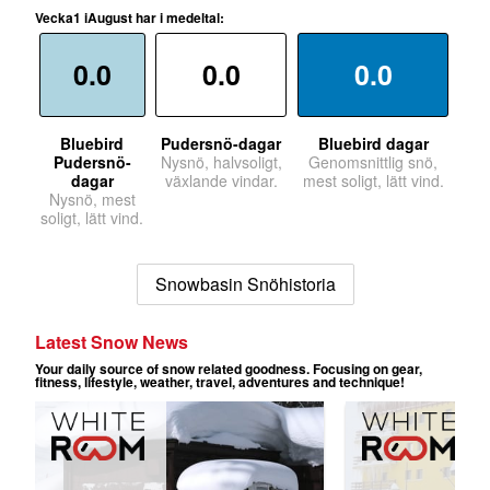
Vecka1 iAugust har i medeltal:
0.0
0.0
0.0
Bluebird
Pudersnö-dagar
Bluebird dagar
Pudersnö-
Nysnö, halvsoligt,
Genomsnittlig snö,
dagar
växlande vindar.
mest soligt, lätt vind.
Nysnö, mest
soligt, lätt vind.
Snowbasin Snöhistoria