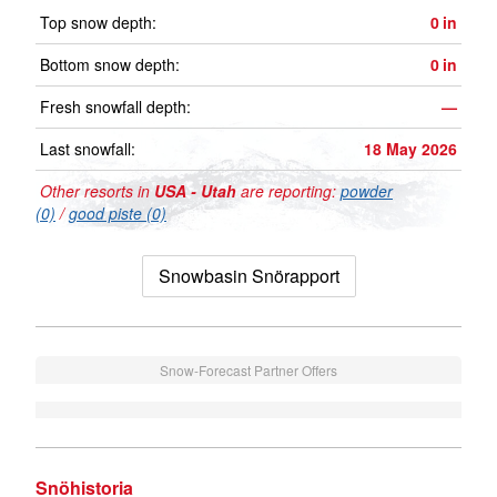
Top snow depth:
0
in
Bottom snow depth:
0
in
Fresh snowfall depth:
—
Last snowfall:
18 May 2026
Other resorts in
USA - Utah
are reporting:
powder
(0)
/
good piste (0)
Snowbasin Snörapport
Snow-Forecast Partner Offers
Snöhistoria