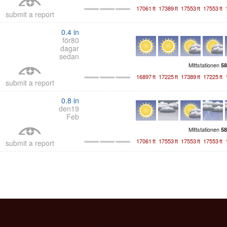
17061
ft
17389
ft
17553
ft
17553
ft
submit a report
0.4
in
för80
dagar
sedan
Mittstationen
58
16897
ft
17225
ft
17389
ft
17225
ft
submit a report
0.8
in
den19
Feb
Mittstationen
58
17061
ft
17553
ft
17553
ft
17553
ft
submit a report