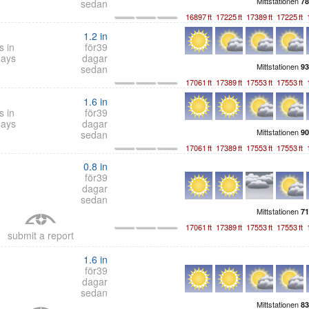
Mittstationen
78
sedan
16897
ft
17225
ft
17389
ft
17225
ft
1.2
in
s in
för39
days
dagar
Mittstationen
93
sedan
17061
ft
17389
ft
17553
ft
17553
ft
1.6
in
s in
för39
days
dagar
Mittstationen
90
sedan
17061
ft
17389
ft
17553
ft
17553
ft
0.8
in
för39
dagar
sedan
Mittstationen
71
17061
ft
17389
ft
17553
ft
17553
ft
submit a report
1.6
in
för39
dagar
sedan
Mittstationen
83