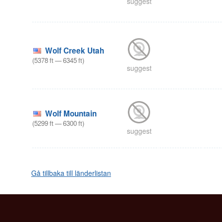
suggest
Wolf Creek Utah
(
5378
ft
—
6345
ft
)
suggest
Wolf Mountain
(
5299
ft
—
6300
ft
)
suggest
Gå tillbaka till länderlistan