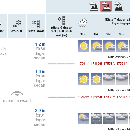
Nästa 7 dagar v
Frysningspu
nästa 9 dagar
ist
off-pist
Sista snön
0–3 | 3–6 | 6–9
Thu
Fri
Sat
Sun
snö (
in
)
1.2
in
s in
för39
days
dagar
Mittstationen
97
sedan
17061
ft
17389
ft
17553
ft
17553
ft
1.6
in
för80
dagar
sedan
Mittstationen
80
16569
ft
17225
ft
17389
ft
17225
ft
submit a report
3.9
in
för81
dagar
sedan
Mittstationen
96