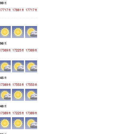
ft
99
17717
ft
17881
ft
17717
ft
ft
98
17389
ft
17225
ft
17389
ft
ft
45
17389
ft
17553
ft
17553
ft
ft
48
17389
ft
17225
ft
17389
ft