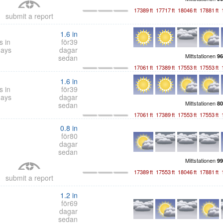
17389
ft
17717
ft
18046
ft
17881
ft
submit a report
1.6
in
s in
för39
days
dagar
Mittstationen
96
sedan
17061
ft
17389
ft
17553
ft
17553
ft
1.6
in
s in
för39
days
dagar
Mittstationen
80
sedan
17061
ft
17389
ft
17553
ft
17553
ft
0.8
in
för80
dagar
sedan
Mittstationen
99
17389
ft
17553
ft
18046
ft
17881
ft
submit a report
1.2
in
för69
dagar
sedan