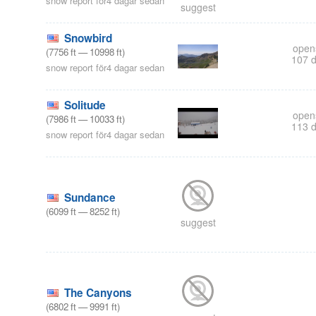
snow report för4 dagar sedan
suggest
Snowbird
open
(
7756
ft
—
10998
ft
)
107 
snow report för4 dagar sedan
Solitude
open
(
7986
ft
—
10033
ft
)
113 
snow report för4 dagar sedan
Sundance
(
6099
ft
—
8252
ft
)
suggest
The Canyons
(
6802
ft
—
9991
ft
)