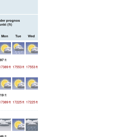
äder prognos
nkt (
ft
)
Mon
Tue
Wed
ft
97
17389
ft
17553
ft
17553
ft
ft
19
17389
ft
17225
ft
17225
ft
ft
46