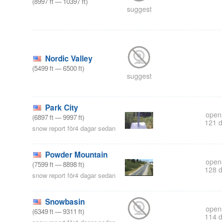
(
8997
ft
—
10397
ft
)
suggest
Nordic Valley
(
5499
ft
—
6500
ft
)
suggest
Park City
open
(
6897
ft
—
9997
ft
)
121 
snow report för4 dagar sedan
Powder Mountain
open
(
7599
ft
—
8898
ft
)
128 
snow report för4 dagar sedan
Snowbasin
open
(
6349
ft
—
9311
ft
)
114 