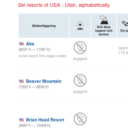
Ski resorts of USA - Utah, alphabetically
Skidanläggning
Snö djup
toppen och
On-p
botten
Alta
open
(
8531
ft
—
11067
ft
)
114 
snow report för4 dagar sedan
suggest
Beaver Mountain
(
7202
ft
—
8839
ft
)
suggest
Brian Head Resort
(
8987
ft
—
10309
ft
)