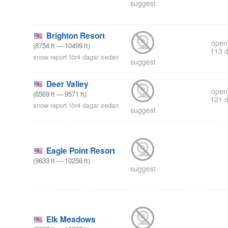
suggest
Brighton Resort
open
(
8754
ft
—
10499
ft
)
113 
snow report för4 dagar sedan
suggest
Deer Valley
open
(
6569
ft
—
9571
ft
)
121 
snow report för4 dagar sedan
suggest
Eagle Point Resort
(
9633
ft
—
10256
ft
)
suggest
Elk Meadows