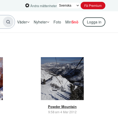
Få Premium
Ändra måttenheter
Väder
Nyheter
Foto
Min
Snö
Logga in
Powder Mountain
9:58 am 4 Mar 2012