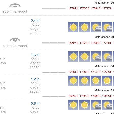
Mittstationen
96
17389
ft
17553
ft
17881
ft
17717
ft
submit a report
0.4
in
för80
dagar
sedan
Mittstationen
59
16897
ft
17225
ft
17389
ft
17225
ft
submit a report
1.6
in
s in
för39
days
dagar
Mittstationen
84
sedan
17061
ft
17389
ft
17553
ft
17553
ft
1.2
in
s in
för80
days
dagar
Mittstationen
82
sedan
16897
ft
17225
ft
17389
ft
17225
ft
0.8
in
s in
för80
days
dagar