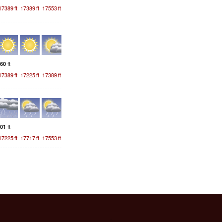
17389
ft
17389
ft
17553
ft
ft
60
17389
ft
17225
ft
17389
ft
ft
01
17225
ft
17717
ft
17553
ft