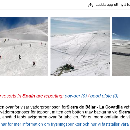
Ladda upp ett nytt f
 resorts in
Spain
are reporting:
powder (0)
/
good piste (0)
len ovanför visar väderprognosen för
Sierra de Béjar - La Covatilla
vid
 väderprognoser för toppen, mitten och botten utav backarna vid
Sierra
r, använd tabbnavigeraren ovanför tabellen. För en mera omfattande v
 här för mer information om frysningspunkter och hur vi fastställer vår