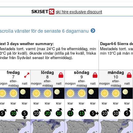
ski hire exclusive discount
scrolla vänster för de senaste 6 dagarna
nu
ext 3 days weather summary:
Dagar4-6 Sierra de
estadels torrt. varmt (max 24°C på fre eftermiddag, min
Mestadels torrt. v
3°C på lör kväll). ökande vindar (stilla på fre kväll, friska
min 13°C på mån mo
indar från Sydväst senast lör eftermiddag).
fredag
lördag
söndag
måndag
7
8
9
10
efter­
efter­
efter­
efter­
r­gon
natt
mor­gon
natt
mor­gon
natt
mor­gon
natt
middag
middag
middag
middag
klar
klar
klar
klar
klar
klar
klar
klar
klar
klar
klar
klar
5
10
5
10
20
10
15
15
5
10
10
5