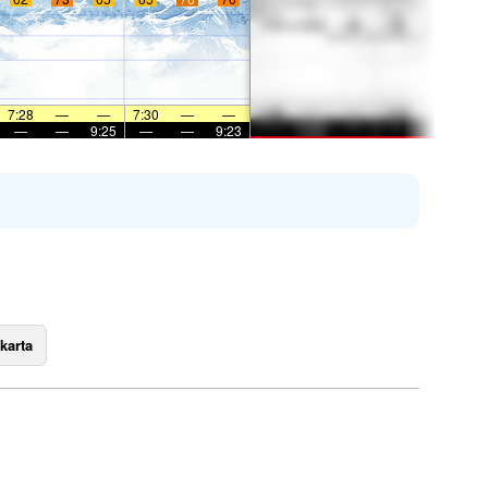
7:28
—
—
7:30
—
—
—
—
9:25
—
—
9:23
karta