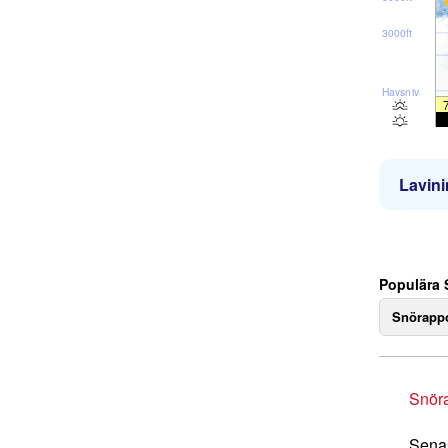
3000ft
Havsnivå
Lavini
Populära S
Snörappo
Snör
Senas