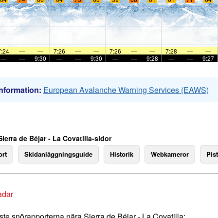
7:24
—
—
7:26
—
—
7:26
—
—
7:28
—
—
—
—
9:30
—
—
9:30
—
—
9:28
—
—
9:27
nformation:
European Avalanche Warning Services (EAWS)
ierra de Béjar - La Covatilla-sidor
rt
Skidanläggningsguide
Historik
Webkameror
Pist
adar
te snörapporterna nära Sierra de Béjar - La Covatilla: