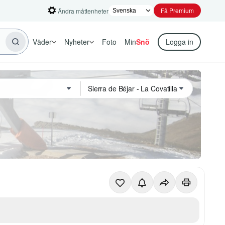
Få Premium
Ändra måttenheter
Väder
Nyheter
Foto
Min
Snö
Logga in