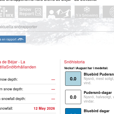
aktuella snörapporter
a en rapport
a de Béjar - La
Snöhistoria
illaSnöförhållanden
Vecka1 iAugust har i medeltal:
Bluebird Puders
0.0
Nysnö, mest soligt, 
now depth:
—
vind.
m snow depth:
—
Pudersnö-dagar
0.0
Nysnö, halvsoligt,
 snowfall depth:
—
vindar.
snowfall:
12 May 2026
Bluebird dagar