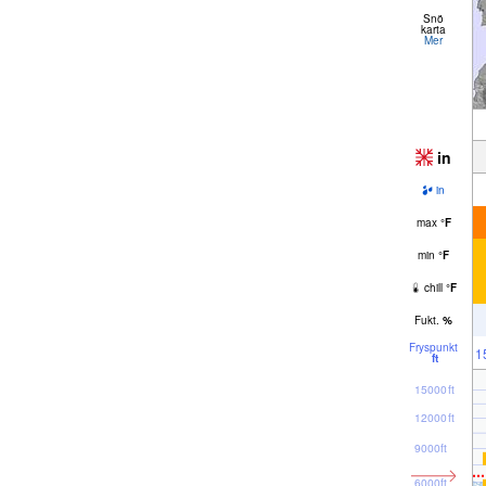
Snö
karta
Mer
in
in
max
°
F
min
°
F
chill
°
F
Fukt.
%
Fryspunkt
1
ft
15000ft
12000ft
9000ft
6000ft