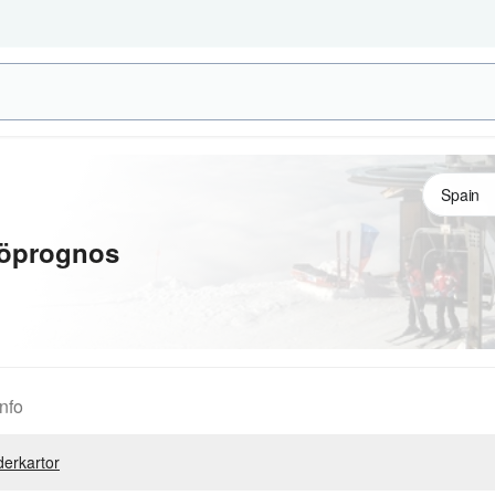
öprognos
nfo
erkartor