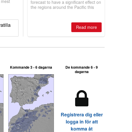
, mest
forecast to have a significant effect on
the regions around the Pacific this
winter, the question skiers are asking
is simple: book now or wait, and
where are the best odds?
atilla
Read more
Kommande 3 - 6 dagarna
De kommande 6 - 9
dagarna
Registrera dig eller
logga in för att
komma åt