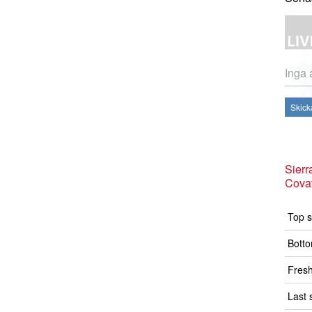
Inga 
Skick
Sierr
Covat
Top s
Botto
Fresh
Last 