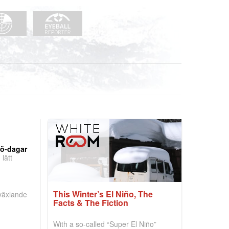
nö-dagar
lätt
This Winter’s El Niño, The
 växlande
Facts & The Fiction
With a so-called “Super El Niño”