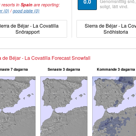
0.0
Genomsnittlig snö
 resorts in
Spain
are reporting:
soligt, lätt vind.
r (0)
/
good piste (0)
ierra de Béjar - La Covatilla
Sierra de Béjar - La Cov
Snörapport
Snöhistoria
a de Béjar - La Covatilla Forecast Snowfall
naste 7 dagarna
Senaste 3 dagarna
Kommande 3 dagarna