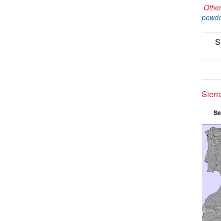
Other
powde
S
Sierr
Se