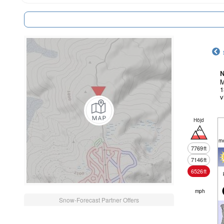
N
M
1
v
Höjd
mo
7769
ft
7146
ft
6526
ft
mph
Snow-Forecast Partner Offers