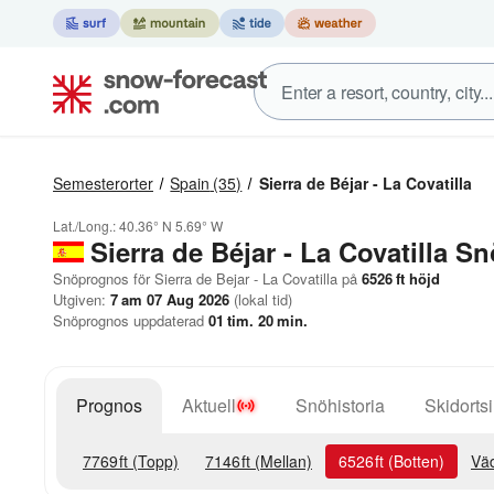
Semesterorter
Spain
(35)
Sierra de Béjar - La Covatilla
Lat./Long.:
40.36° N
5.69° W
Sierra de Béjar - La Covatilla
Sn
Snöprognos för Sierra de Bejar - La Covatilla på
6526
ft
höjd
Utgiven:
7 am 07 Aug 2026
(lokal tid)
Snöprognos uppdaterad
01
tim.
20
min.
Prognos
Aktuell
Snöhistoria
Skidortsi
7769
ft
(Topp)
7146
ft
(Mellan)
6526
ft
(Botten)
Väd