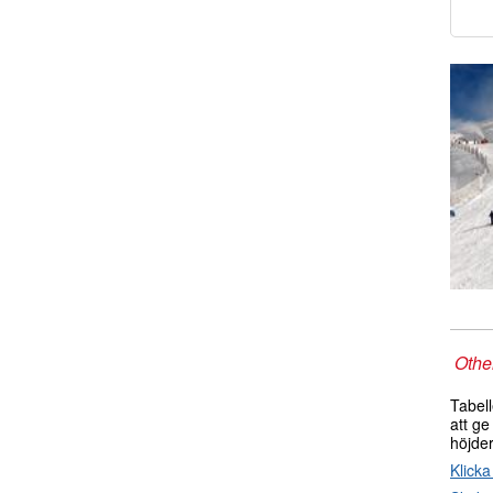
Other
Tabel
att ge
höjde
Klicka