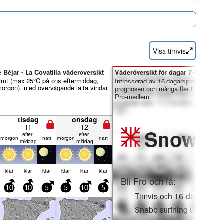
Visa timvis
 Béjar - La Covatilla väderöversikt
Väderöversikt för dagar 7-16:
armt (max 25°C på ons eftermiddag,
Intresserad av 16-dagarsprognosen?
rgon). med övervägande lätta vindar.
prognosen och många fler funktioner 
Pro-medlem.
tisdag
onsdag
11
12
Snow
Pr
efter­
efter­
mor­gon
natt
mor­gon
natt
middag
middag
klar
klar
klar
klar
klar
klar
Bli Pro och få:
10
10
5
5
10
5
Timvis och 16-dagars s
Snabb surfning utan rek