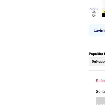
Havsnivå
Lavini
Populära 
Snörappo
Snör
Senas