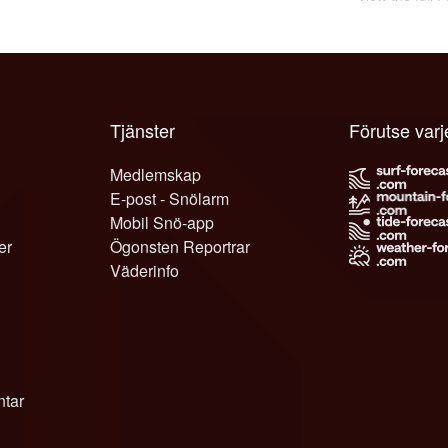
Tjänster
Förutse varj
Medlemskap
E-post - Snölarm
Mobil Snö-app
er
Ögonsten Reportrar
Väderinfo
tar