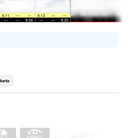
6:11
—
—
6:13
—
—
—
—
8:36
—
—
8:35
karta