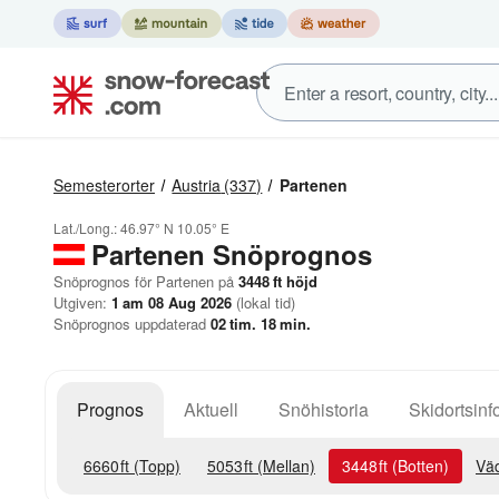
Semesterorter
Austria
(337)
Partenen
Lat./Long.:
46.97° N
10.05° E
Partenen
Snöprognos
Snöprognos för Partenen på
3448
ft
höjd
Utgiven:
1 am 08 Aug 2026
(lokal tid)
Snöprognos uppdaterad
02
tim.
18
min.
Prognos
Aktuell
Snöhistoria
Skidortsinf
6660
ft
(Topp)
5053
ft
(Mellan)
3448
ft
(Botten)
Väd