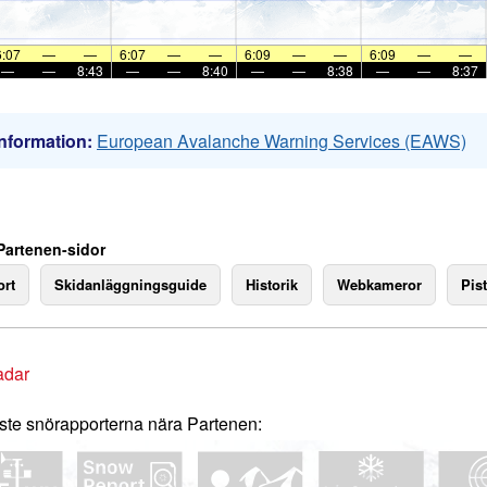
6:07
—
—
6:07
—
—
6:09
—
—
6:09
—
—
—
—
8:43
—
—
8:40
—
—
8:38
—
—
8:37
nformation:
European Avalanche Warning Services (EAWS)
Partenen-sidor
rt
Skidanläggningsguide
Historik
Webkameror
Pist
adar
te snörapporterna nära Partenen: