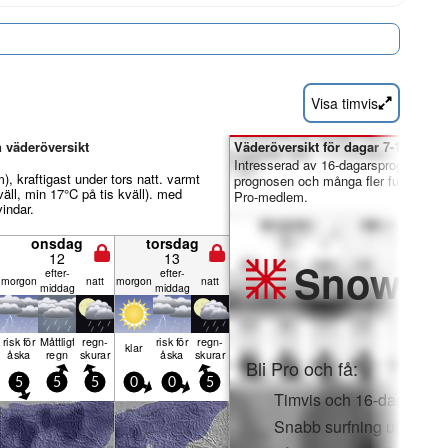
Visa timvis
 väderöversikt
Väderöversikt för dagar 7-16:
Intresserad av 16-dagarsprognosen?
), kraftigast under tors natt. varmt
prognosen och många fler funktioner 
äll, min 17°C på tis kväll). med
Pro-medlem.
indar.
onsdag
torsdag
12
13
Snow
Pr
efter­
efter­
mor­gon
natt
mor­gon
natt
middag
middag
risk för
Måttligt
regn­
risk för
regn­
klar
åska
regn
skurar
åska
skurar
Bli Pro och få:
5
5
5
0
0
5
Timvis och 16-dagars s
Snabb surfning utan rek