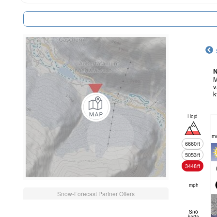
N
M
v
k
Höjd
mo
6660
ft
5053
ft
3448
ft
mph
Snow-Forecast Partner Offers
Snö
karta