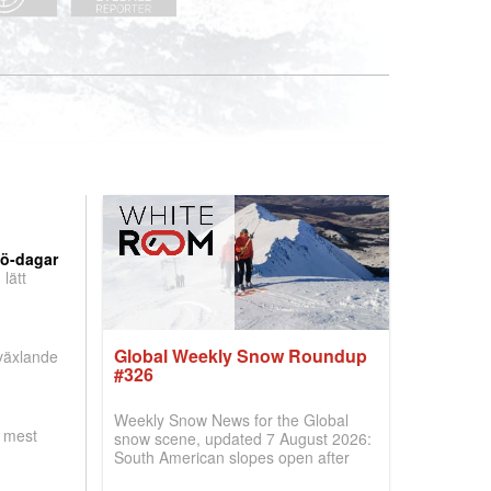
nö-dagar
lätt
Global Weekly Snow Roundup
 växlande
#326
Weekly Snow News for the Global
, mest
snow scene, updated 7 August 2026:
South American slopes open after
huge snowfalls, New Zealand posts