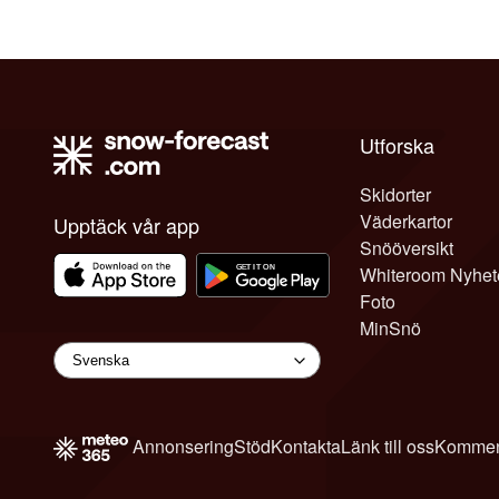
Utforska
Skidorter
Väderkartor
Upptäck vår app
Snööversikt
Whiteroom Nyhet
Foto
MinSnö
Annonsering
Stöd
Kontakta
Länk till oss
Kommen