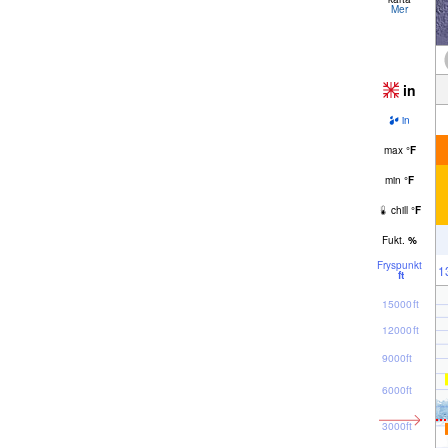
Mer
in
in
max
°
F
min
°
F
chill
°
F
Fukt.
%
Fryspunkt
1
ft
15000ft
12000ft
9000ft
6000ft
3000ft