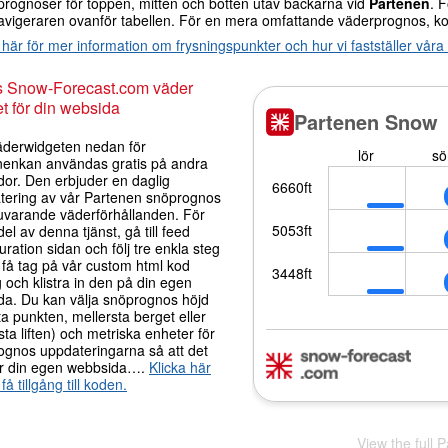
prognoser för toppen, mitten och botten utav backarna vid
Partenen
. 
avigeraren ovanför tabellen. För en mera omfattande väderprognos, ko
 här för mer information om frysningspunkter och hur vi fastställer vår
s Snow-Forecast.com väder
t för din websida
äderwidgeten nedan för
nenkan användas gratis på andra
dor. Den erbjuder en daglig
tering av vår Partenen snöprognos
uvarande väderförhållanden. För
 del av denna tjänst, gå till feed
uration sidan och följ tre enkla steg
t få tag på vår custom html kod
 och klistra in den på din egen
da. Du kan välja snöprognos höjd
a punkten, mellersta berget eller
ta liften) och metriska enheter för
ognos uppdateringarna så att det
r din egen webbsida….
Klicka här
 få tillgång till koden.
View the full 