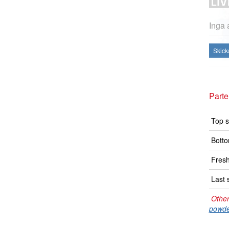
Inga 
Skick
Part
Top s
Botto
Fresh
Last 
Other
powde