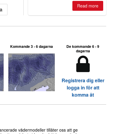
best conditions of season so far,
Read more
Australian areas open most terrain of
ia
2026, northern hemisphere down to
two outdoor areas still open.
Kommande 3 - 6 dagarna
De kommande 6 - 9
dagarna
Registrera dig eller
logga in för att
komma åt
cerade vädermodeller tillåter oss att ge