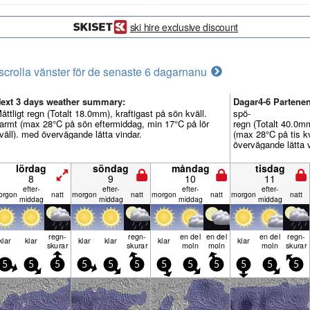
ski hire exclusive discount
scrolla vänster för de senaste 6 dagarna
nu
ext 3 days weather summary:
Dagar4-6 Partenen
åttligt regn (Totalt 18.0mm), kraftigast på sön kväll.
spö-
armt (max 28°C på sön eftermiddag, min 17°C på lör
regn (Totalt 40.0mm
väll). med övervägande lätta vindar.
(max 28°C på tis kv
övervägande lätta v
lördag
söndag
måndag
tisdag
8
9
10
11
efter­
efter­
efter­
efter­
r­gon
natt
mor­gon
natt
mor­gon
natt
mor­gon
natt
middag
middag
middag
middag
regn­
regn­
en del
en del
en del
regn­
klar
klar
klar
klar
klar
klar
skurar
skurar
moln
moln
moln
skurar
5
5
5
5
5
5
5
5
5
5
5
5