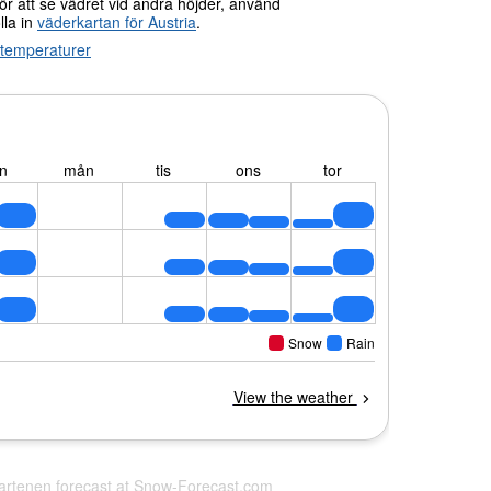
För att se vädret vid andra höjder, använd
lla in
väderkartan för Austria
.
a temperaturer
Partenen forecast at
Snow-Forecast.com