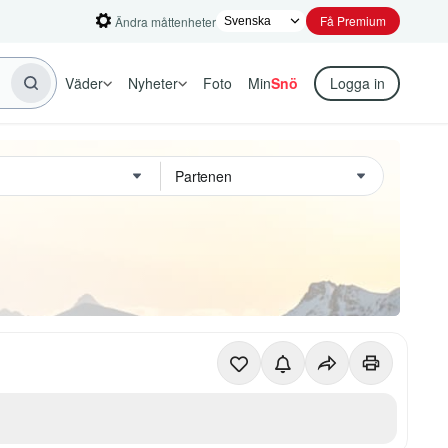
Få Premium
Ändra måttenheter
Väder
Nyheter
Foto
Min
Snö
Logga in