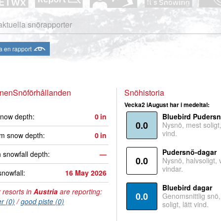
aktuella snörapporter
a en rapport
enenSnöförhållanden
Snöhistoria
Vecka2 iAugust har i medeltal:
now depth:
0
in
Bluebird Puders
0.0
Nysnö, mest soligt, 
vind.
m snow depth:
0
in
Pudersnö-dagar
 snowfall depth:
—
0.0
Nysnö, halvsoligt,
vindar.
snowfall:
16 May 2026
Bluebird dagar
 resorts in
Austria
are reporting:
0.0
Genomsnittlig snö
r (0)
/
good piste (0)
soligt, lätt vind.