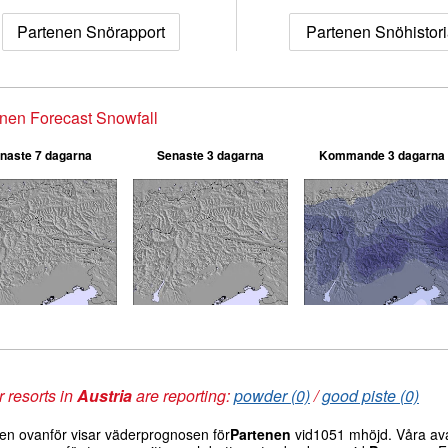
Partenen Snörapport
Partenen Snöhistor
nen Forecast Snowfall
naste 7 dagarna
Senaste 3 dagarna
Kommande 3 dagarna
 resorts in
Austria
are reporting:
powder (0)
/
good piste (0)
len ovanför visar väderprognosen för
Partenen
vid1051 mhöjd. Våra avan