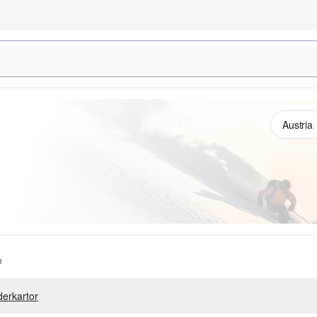
o
erkartor