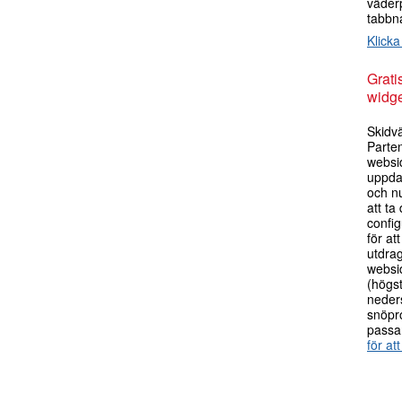
väder
tabbn
Klicka
Grati
widge
Skidv
Parte
websi
uppda
och n
att ta
config
för at
utdrag
websi
(högst
neders
snöpr
passa
för att