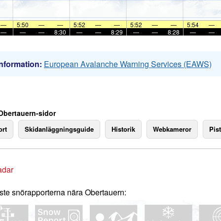
—
5:50
—
—
5:52
—
—
5:52
—
—
5:54
—
—
—
—
8:30
—
—
8:29
—
—
8:28
—
—
nformation:
European Avalanche Warning Services (EAWS)
Obertauern-sidor
rt
Skidanläggningsguide
Historik
Webkameror
Pist
adar
te snörapporterna nära Obertauern: