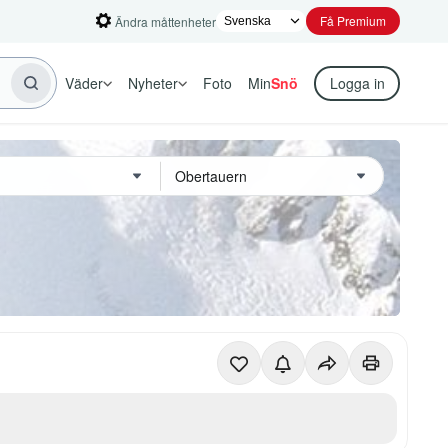
Få Premium
Ändra måttenheter
Väder
Nyheter
Foto
Min
Snö
Logga in