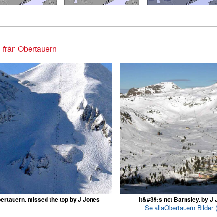
 från Obertauern
ertauern, missed the top by J Jones
It&#39;s not Barnsley. by J
Se allaObertauern Bilder 