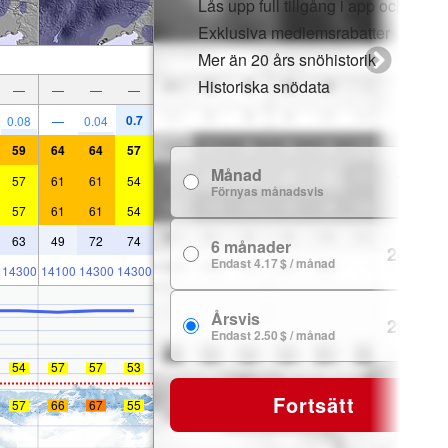
Lås upp full tillgång i app och webb
Exklusiva medlemsrabatter
Mer än 20 års snöhistorik
Historiska snödata
—
—
—
—
0.7
0.08
—
0.04
59
64
64
57
Månad
7.99 $
57
61
61
54
Förnyas månadsvis
57
61
61
54
63
49
72
74
6 månader
24.99 $
Endast 4.17 $ / månad
14300
14100
14300
14300
Årsvis
29.99 $
Endast 2.50 $ / månad
54
57
57
53
Fortsätt
57
66
67
55