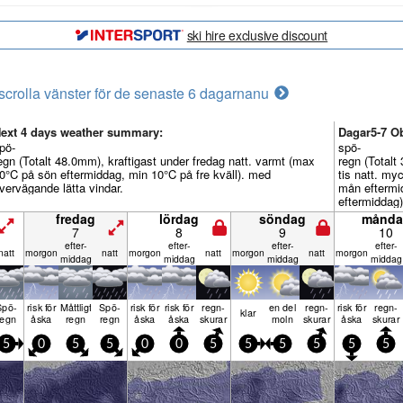
ski hire exclusive discount
scrolla vänster för de senaste 6 dagarna
nu
ext 4 days weather summary:
Dagar5-7 Ob
pö-
spö-
egn (Totalt 48.0mm), kraftigast under fredag natt. varmt (max
regn (Totalt
0°C på sön eftermiddag, min 10°C på fre kväll). med
tis natt. my
vervägande lätta vindar.
mån eftermi
eftermiddag
vindar.
fredag
lördag
söndag
månda
7
8
9
10
efter­
efter­
efter­
efter­
natt
mor­gon
natt
mor­gon
natt
mor­gon
natt
mor­gon
middag
middag
middag
middag
Spö­
risk för
Måttligt
Spö­
risk för
risk för
regn­
en del
regn­
risk för
regn­
klar
regn
åska
regn
regn
åska
åska
skurar
moln
skurar
åska
skurar
5
0
5
5
0
0
5
5
5
5
5
5