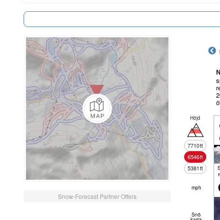
N
s
r
2
ö
Höjd
7710
ft
6546
ft
5381
ft
mph
Snow-Forecast Partner Offers
Snö
karta