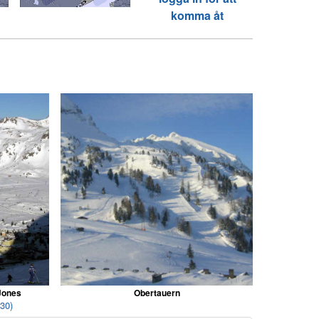
komma åt
 Jones
Obertauern
(30)