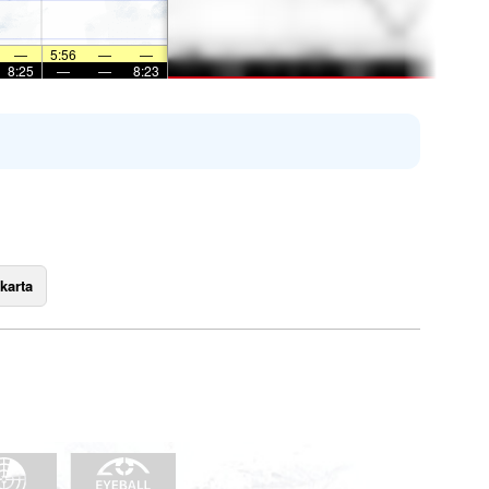
—
5:56
—
—
8:25
—
—
8:23
karta