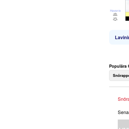
Havsnivå
Lavini
Populära 
Snörappo
Snör
Senas