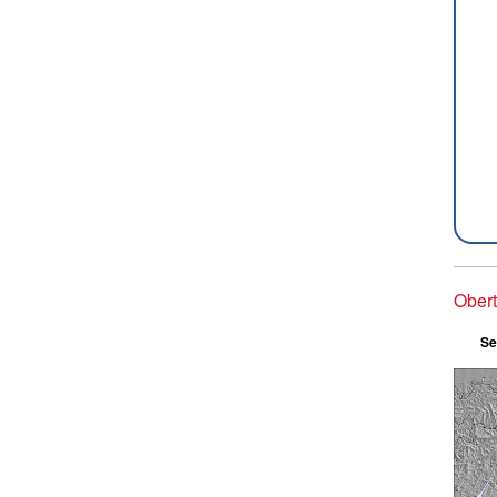
Obert
Se