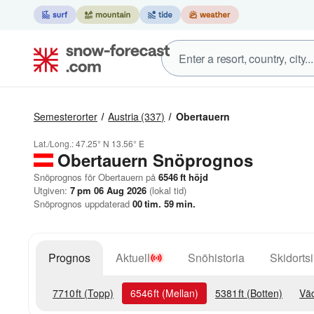
Semesterorter
Austria
(337)
Obertauern
Lat./Long.:
47.25° N
13.56° E
Obertauern
Snöprognos
Snöprognos för Obertauern på
6546
ft
höjd
Utgiven:
7 pm 06 Aug 2026
(lokal tid)
Snöprognos uppdaterad
00
tim.
59
min.
Prognos
Aktuell
Snöhistoria
Skidortsi
7710
ft
(Topp)
6546
ft
(Mellan)
5381
ft
(Botten)
Väd