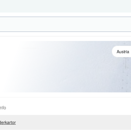
nfo
erkartor