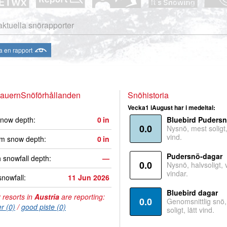
aktuella snörapporter
a en rapport
tauernSnöförhållanden
Snöhistoria
Vecka1 iAugust har i medeltal:
now depth:
0
in
Bluebird Puders
0.0
Nysnö, mest soligt, 
vind.
m snow depth:
0
in
Pudersnö-dagar
 snowfall depth:
—
0.0
Nysnö, halvsoligt,
vindar.
snowfall:
11 Jun 2026
Bluebird dagar
 resorts in
Austria
are reporting:
0.0
Genomsnittlig snö
r (0)
/
good piste (0)
soligt, lätt vind.