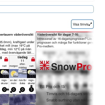
Visa timvis
ertauern väderöversikt
Väderöversikt för dagar 7-16:
Intresserad av 16-dagarsprognosen? Lås upp hela
 35.0mm), kraftigast under
prognosen och många fler funktioner genom att bli
cket milt (max 19°C på
Pro-medlem.
ddag, min 12°C på mån
). med övervägande lätta
g
tisdag
11
Snow
Pro
efter­
natt
mor­gon
natt
middag
regn­
en del
risk för
regn­
skurar
moln
åska
skurar
Bli Pro och få:
0
0
0
5
Timvis och 16-dagars snöprognose
Snabb surfning utan reklam