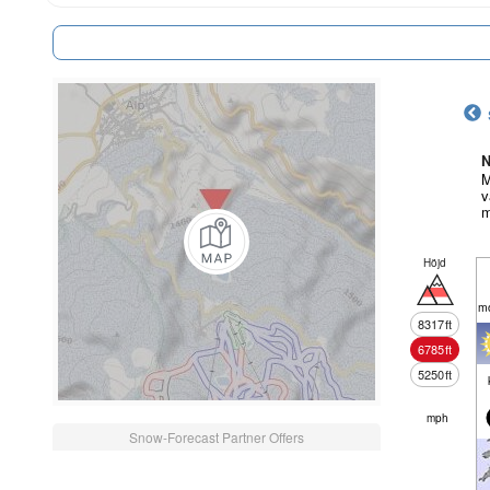
N
M
v
m
Höjd
mo
8317
ft
6785
ft
5250
ft
mph
Snow-Forecast Partner Offers