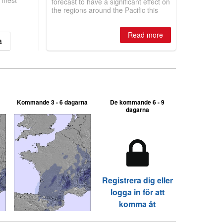
, mest
forecast to have a significant effect on
the regions around the Pacific this
winter, the question skiers are asking
is simple: book now or wait, and
Read more
where are the best odds?
a
Kommande 3 - 6 dagarna
De kommande 6 - 9
dagarna
Registrera dig eller
logga in för att
komma åt