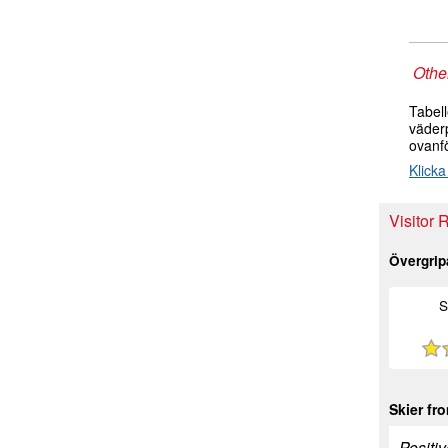
Other
Tabel
väder
ovanf
Klicka
Visitor 
Övergri
S
Skier fr
Positiv