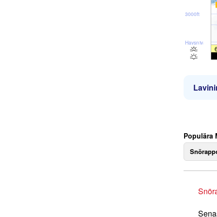
3000ft
Havsnivå
Lavini
Populära 
Snörappo
Snör
Senas