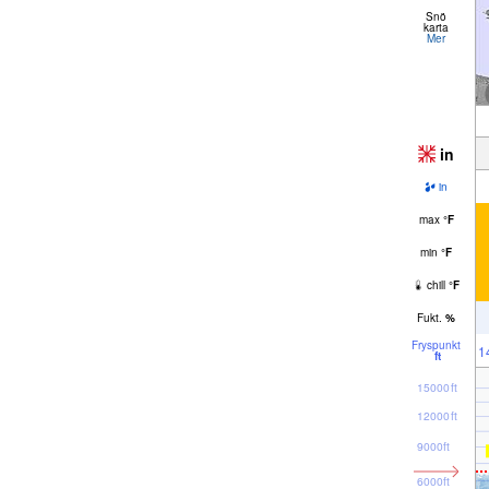
Snö
karta
Mer
in
in
max
°
F
min
°
F
chill
°
F
Fukt.
%
Fryspunkt
1
ft
15000ft
12000ft
9000ft
6000ft