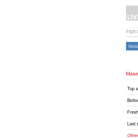
Inga 
Skick
Mase
Top s
Botto
Fresh
Last 
Other