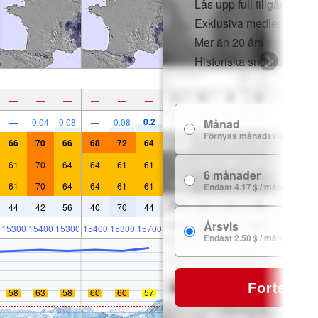
Lås upp full tillgång i a
Exklusiva medlemsrabat
Mer än 20 års snöhistori
Historiska snödata
—
—
—
—
—
—
0.2
—
0.04
0.08
—
0.08
Månad
Förnyas månadsvis
66
70
66
68
72
64
61
70
64
64
61
61
6 månader
61
70
64
64
61
61
Endast 4.17 $ / månad
44
42
56
40
70
44
Årsvis
15300
15400
15300
15400
15300
15700
Endast 2.50 $ / månad
Fortsätt
58
63
58
60
60
57