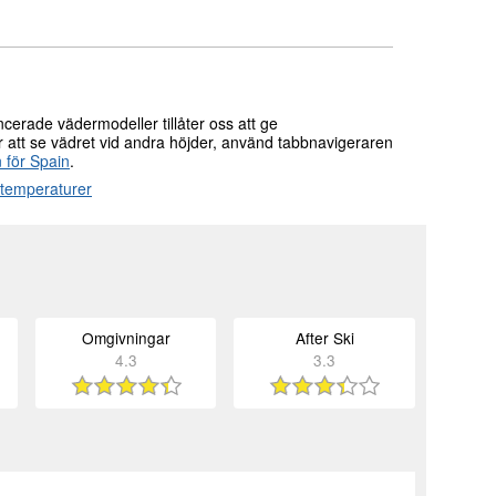
erade vädermodeller tillåter oss att ge
r att se vädret vid andra höjder, använd tabbnavigeraren
 för Spain
.
a temperaturer
Omgivningar
After Ski
4.3
3.3