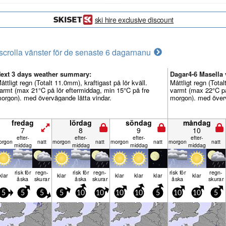
ski hire exclusive discount
scrolla vänster för de senaste 6 dagarna
nu
ext 3 days weather summary:
Dagar4-6 Masella 
åttligt regn (Totalt 11.0mm), kraftigast på lör kväll.
Måttligt regn (Tota
armt (max 21°C på lör eftermiddag, min 15°C på fre
varmt (max 22°C p
orgon). med övervägande lätta vindar.
morgon). med överv
fredag
lördag
söndag
måndag
7
8
9
10
efter­
efter­
efter­
efter­
r­gon
natt
mor­gon
natt
mor­gon
natt
mor­gon
natt
middag
middag
middag
middag
risk för
regn­
risk för
regn­
risk för
regn­
klar
klar
klar
klar
klar
klar
åska
skurar
åska
skurar
åska
skurar
5
5
5
5
10
10
10
10
5
10
10
5