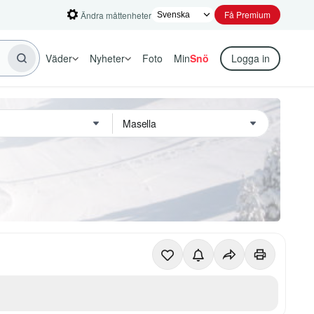
Få Premium
Ändra måttenheter
Väder
Nyheter
Foto
Min
Snö
Logga in