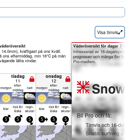
Visa timvis
väderöversikt
Väderöversikt för dagar 7-16:
lt 14.0mm), kraftigast på ons kväll.
Intresserad av 16-dagarsprognosen?
å ons eftermiddag, min 16°C på mån
prognosen och många fler funktioner 
ägande lätta vindar.
Pro-medlem.
tisdag
onsdag
11
12
Snow
Pr
efter­
efter­
mor­gon
natt
mor­gon
natt
middag
middag
risk för
regn­
risk för
regn­
klar
klar
åska
skurar
åska
skurar
Bli Pro och få:
5
5
5
5
5
5
Timvis och 16-dagars s
Snabb surfning utan rek