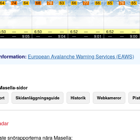
64
74
64
68
78
63
66
77
66
65
76
65
6:50
—
—
6:50
—
—
6:52
—
—
6:52
—
—
—
—
9:05
—
—
9:04
—
—
9:01
—
—
9:00
nformation:
European Avalanche Warning Services (EAWS)
Masella-sidor
rt
Skidanläggningsguide
Historik
Webkameror
Pist
adar
te snörapporterna nära Masella: