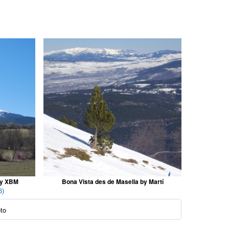
by XBM
Bona Vista des de Masella by Martí
6)
oto