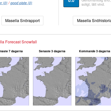
0.0
Genomsnittlig snö
r (0)
/
good piste (0)
soligt, lätt vind.
Masella Snörapport
Masella Snöhistori
la Forecast Snowfall
naste 7 dagarna
Senaste 3 dagarna
Kommande 3 dagarna