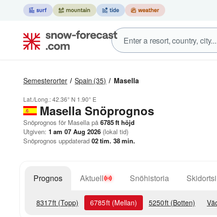
Semesterorter
Spain
(35)
Masella
Lat./Long.:
42.36° N
1.90° E
Masella
Snöprognos
Snöprognos för Masella på
6785
ft
höjd
Utgiven:
1 am 07 Aug 2026
(lokal tid)
Snöprognos uppdaterad
02
tim.
38
min.
Prognos
Aktuell
Snöhistoria
Skidortsi
8317
ft
(Topp)
6785
ft
(Mellan)
5250
ft
(Botten)
Väd