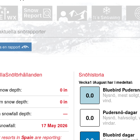
aktuella snörapporter
a en rapport
llaSnöförhållanden
Snöhistoria
Vecka1 iAugust har i medeltal:
now depth:
0
in
Bluebird Puders
0.0
Nysnö, mest soligt, 
vind.
m snow depth:
0
in
Pudersnö-dagar
 snowfall depth:
—
0.0
Nysnö, halvsoligt,
vindar.
snowfall:
17 May 2026
Bluebird dagar
 resorts in
Spain
are reporting: