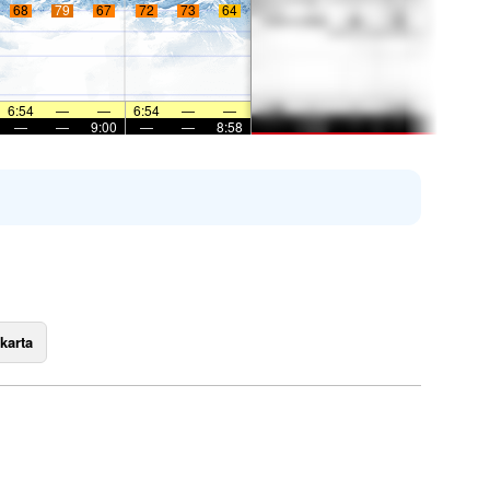
68
79
67
72
73
64
6:54
—
—
6:54
—
—
—
—
9:00
—
—
8:58
karta