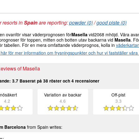
 resorts in
Spain
are reporting:
powder (0)
/
good piste (0)
len ovanför visar väderprognosen för
Masella
vid2068 mhöjd. Våra avanc
prognoser för toppen, mitten och botten utav backarna vid
Masella
. Fö
ör tabellen. För en mera omfattande väderprognos, kolla in
väderkartan
 här för mer information om frysningspunkter och hur vi fastställer vår
Reviews of Masella
pande:
3.7
Baserat på
38
röster och
4
recensioner
nösäkert
Variation av backar
Off-pist
4.2
4.6
3.3
om Barcelona
from Spain writes:
e: