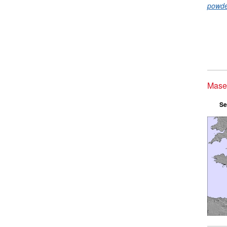
powde
Masel
Se