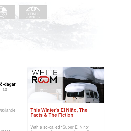
nö-dagar
lätt
This Winter’s El Niño, The
 växlande
Facts & The Fiction
With a so-called “Super El Niño”