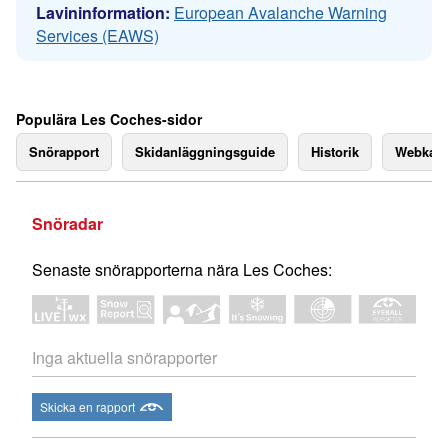
Lavininformation:
European Avalanche Warning
Services (EAWS)
Populära Les Coches-sidor
Snörapport
Skidanläggningsguide
Historik
Webkam
Snöradar
Senaste snörapporterna nära Les Coches:
Inga aktuella snörapporter
Skicka en rapport