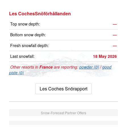
Les CochesSnöförhållanden
Top snow depth:
—
Bottom snow depth:
—
Fresh snowfall depth:
—
Last snowfall:
18 May 2026
Other resorts in
France
are reporting:
powder (0)
/
good
piste (0)
Les Coches Snörapport
Snow-Forecast Partner Offers