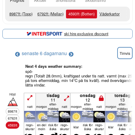
Prognos
Aktuell
Snöhistoria
Skidortsinfo
8987
ft
(Topp)
6792
ft
(Mellan)
4593
ft
(Botten)
Väderkartor
ski hire exclusive discount
senaste 6 dagarna
nu
Timvis
Next 4 days weather summary:
spö-
regn (Totalt 28.0mm), kraftigast under tis natt. varmt (max 25°
på tors eftermiddag, min 14°C på tis kväll). med övervägande
lätta vindar.
Höjd
tisdag
onsdag
torsdag
11
12
13
efter­
efter­
efter­
natt
mor­gon
natt
mor­gon
natt
mor­gon
na
middag
middag
middag
8987
ft
6792
ft
regn­
en del
risk för
regn­
risk för
regn­
risk för
reg
4593
ft
klar
klar
skurar
moln
åska
skurar
åska
skurar
åska
sku