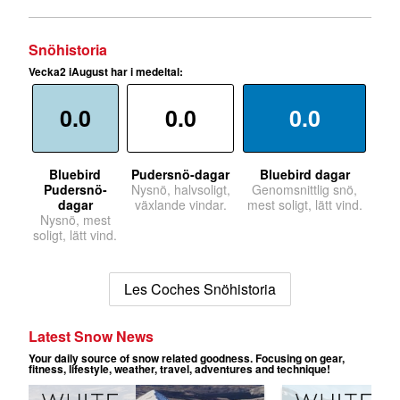
Snöhistoria
Vecka2 iAugust har i medeltal:
0.0
0.0
0.0
Bluebird
Pudersnö-dagar
Bluebird dagar
Pudersnö-
Nysnö, halvsoligt,
Genomsnittlig snö,
dagar
växlande vindar.
mest soligt, lätt vind.
Nysnö, mest
soligt, lätt vind.
Les Coches Snöhistoria