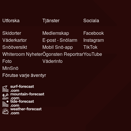
Utforska
Tjänster
Sociala
Skidorter
Medlemskap
Facebook
Väderkartor
E-post - Snölarm
Instagram
Snööversikt
Mobil Snö-app
TikTok
Whiteroom Nyheter
Ögonsten Reportrar
YouTube
Foto
Väderinfo
MinSnö
Förutse varje äventyr