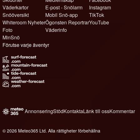
Väderkartor
E-post - Snölarm
Instagram
Snööversikt
Mobil Snö-app
TikTok
Whiteroom Nyheter
Ögonsten Reportrar
YouTube
Foto
Väderinfo
MinSnö
Förutse varje äventyr
Annonsering
Stöd
Kontakta
Länk till oss
Kommentar
© 2026 Meteo365 Ltd. Alla rättigheter förbehållna
8