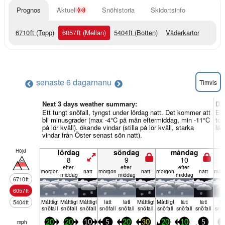
Prognos
Aktuell
Snöhistoria
Skidortsinfo
6710
ft
(Topp)
6057
ft
(Mellan)
5404
ft
(Botten)
Väderkartor
senaste 6 dagarna
nu
Timvis
Next 3 days weather summary:
Da
Ett tungt snöfall, tyngst under lördag natt. Det kommer att
En 
bli minusgrader (max -4°C på mån eftermiddag, min -11°C
tor
på lör kväll). ökande vindar (stilla på lör kväll, starka
lät
vindar från Öster senast sön natt).
Höjd
lördag
söndag
måndag
8
9
10
efter­
efter­
efter­
mor­gon
natt
mor­gon
natt
mor­gon
natt
mor­
middag
middag
middag
6710
ft
6057
ft
Måttligt
Måttligt
Måttligt
lätt
lätt
Måttligt
Måttligt
lätt
lätt
lät
5404
ft
snöfall
snöfall
snöfall
snöfall
snöfall
snöfall
snöfall
snöfall
snöfall
snöf
mph
20
20
10
5
20
30
20
10
5
5