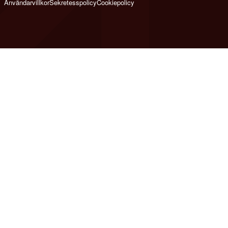
Användarvillkor
Sekretesspolicy
Cookiepolicy