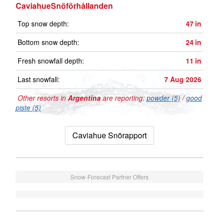
CaviahueSnöförhållanden
Top snow depth:
47
in
Bottom snow depth:
24
in
Fresh snowfall depth:
11
in
Last snowfall:
7 Aug 2026
Other resorts in
Argentina
are reporting:
powder (5)
/
good
piste (5)
Caviahue Snörapport
Snow-Forecast Partner Offers