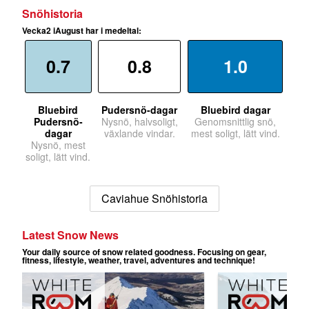
Snöhistoria
Vecka2 iAugust har i medeltal:
0.7
0.8
1.0
Bluebird
Pudersnö-dagar
Bluebird dagar
Pudersnö-
Nysnö, halvsoligt,
Genomsnittlig snö,
dagar
växlande vindar.
mest soligt, lätt vind.
Nysnö, mest
soligt, lätt vind.
Caviahue Snöhistoria