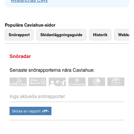
Populära Caviahue-sidor
Snörapport
Skidanläggningsguide
Historik
Webkam
Snöradar
Senaste snörapporterna nära Caviahue:
Inga aktuella snörapporter
Skicka en rapport