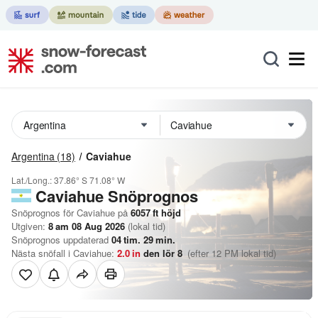
Argentina
(18)
Caviahue
Lat./Long.:
37.86° S
71.08° W
Caviahue
Snöprognos
Snöprognos för Caviahue på
6057
ft
höjd
Utgiven:
8 am 08 Aug 2026
(lokal tid)
Snöprognos uppdaterad
04
tim.
29
min.
Nästa snöfall i Caviahue:
2.0
in
den lör 8
(efter 12 PM lokal tid)