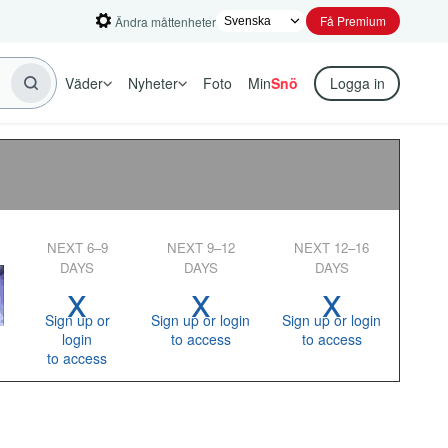
Få Premium
Ändra måttenheter
Väder
Nyheter
Foto
Min
Snö
Logga in
NEXT 6–9
NEXT 9–12
NEXT 12–16
DAYS
DAYS
DAYS
x
x
x
Sign up or
Sign up or login
Sign up or login
login
to access
to access
to access