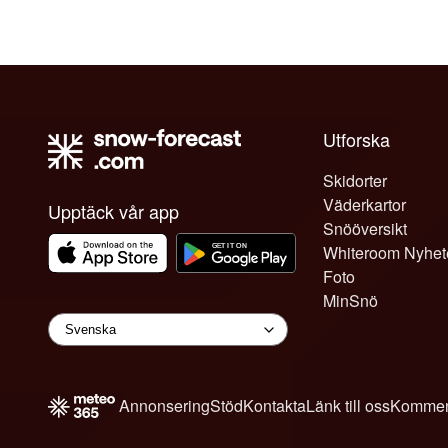
Utforska
Skidorter
Väderkartor
Upptäck vår app
Snööversikt
Whiteroom Nyhet
Foto
MinSnö
Annonsering
Stöd
Kontakta
Länk till oss
Kommen