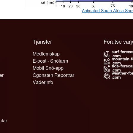
Animated South Africa Sn
Tjänster
Förutse var
Medlemskap
E-post - Snölarm
Mobil Snö-app
er
Ögonsten Reportrar
Väderinfo
tar