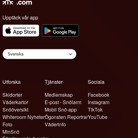
Upptäck vår app
Utforska
Tjänster
Sociala
Skidorter
Medlemskap
Facebook
Väderkartor
E-post - Snölarm
Instagram
Snööversikt
Mobil Snö-app
TikTok
Whiteroom Nyheter
Ögonsten Reportrar
YouTube
Foto
Väderinfo
MinSnö