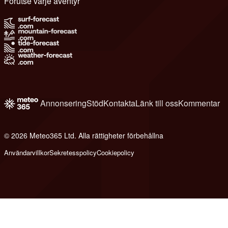
Förutse varje äventyr
Annonsering
Stöd
Kontakta
Länk till oss
Kommentar
© 2026 Meteo365 Ltd. Alla rättigheter förbehållna
6
Användarvillkor
Sekretesspolicy
Cookiepolicy