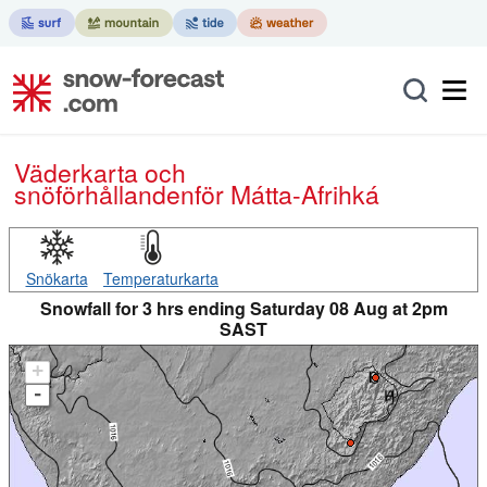
Väderkarta och
snöförhållanden
för Mátta-Afrihká
Snökarta
Temperaturkarta
Snowfall for 3 hrs ending Saturday 08 Aug at 2pm
SAST
+
-