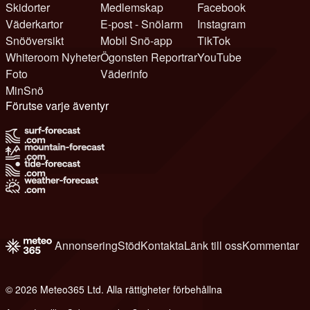
Skidorter
Medlemskap
Facebook
Väderkartor
E-post - Snölarm
Instagram
Snööversikt
Mobil Snö-app
TikTok
Whiteroom Nyheter
Ögonsten Reportrar
YouTube
Foto
Väderinfo
MinSnö
Förutse varje äventyr
Annonsering
Stöd
Kontakta
Länk till oss
Kommentar
© 2026 Meteo365 Ltd. Alla rättigheter förbehållna
6