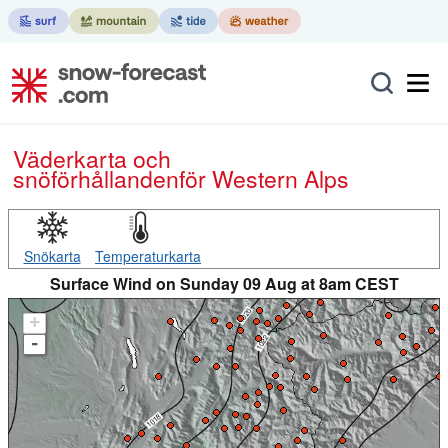
Väderkarta och
snöförhållanden
för Western Alps
Snökarta
Temperaturkarta
Surface Wind on Sunday 09 Aug at 8am CEST
+
-