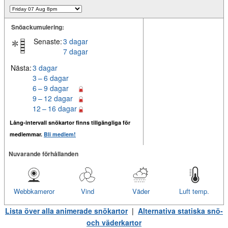
Snöackumulering:
Senaste:
3 dagar
7 dagar
Nästa:
3 dagar
3 – 6 dagar
6 – 9 dagar
9 – 12 dagar
12 – 16 dagar
Lång-intervall snökartor finns tillgängliga för
medlemmar.
Bli medlem!
Nuvarande förhållanden
Webbkameror
Vind
Väder
Luft temp.
Lista över alla animerade snökartor
|
Alternativa statiska snö-
och väderkartor