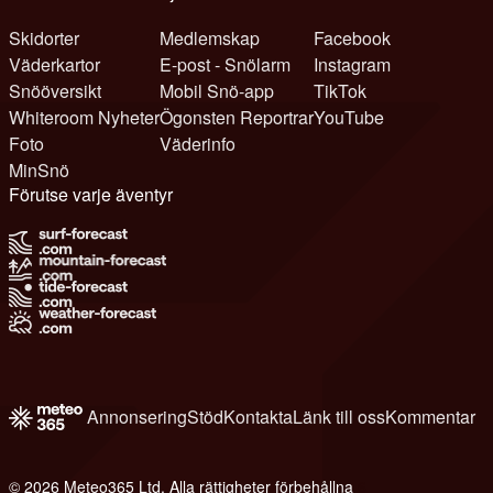
Skidorter
Medlemskap
Facebook
Väderkartor
E-post - Snölarm
Instagram
Snööversikt
Mobil Snö-app
TikTok
Whiteroom Nyheter
Ögonsten Reportrar
YouTube
Foto
Väderinfo
MinSnö
Förutse varje äventyr
Annonsering
Stöd
Kontakta
Länk till oss
Kommentar
© 2026 Meteo365 Ltd. Alla rättigheter förbehållna
6