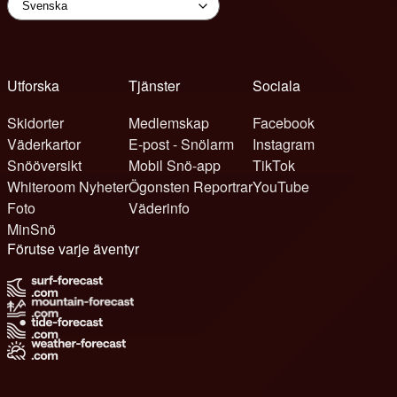
Utforska
Tjänster
Sociala
Skidorter
Medlemskap
Facebook
Väderkartor
E-post - Snölarm
Instagram
Snööversikt
Mobil Snö-app
TikTok
Whiteroom Nyheter
Ögonsten Reportrar
YouTube
Foto
Väderinfo
MinSnö
Förutse varje äventyr