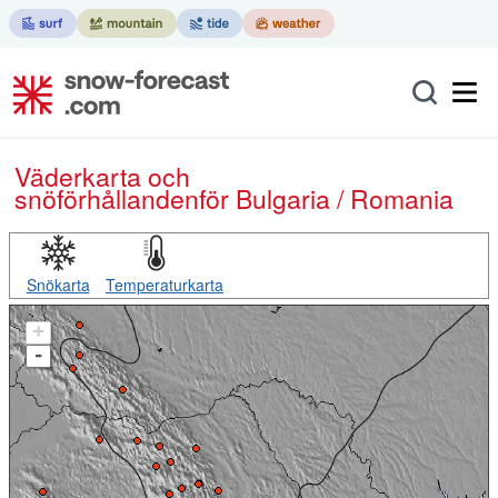
Väderkarta och
snöförhållanden
för Bulgaria / Romania
Snökarta
Temperaturkarta
+
-