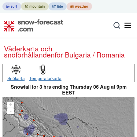
Väderkarta och
snöförhållanden
för Bulgaria / Romania
Snökarta
Temperaturkarta
Snowfall for 3 hrs ending Thursday 06 Aug at 9pm
EEST
+
-