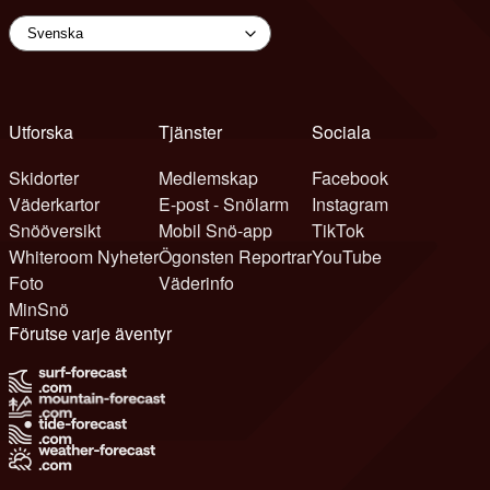
Utforska
Tjänster
Sociala
Skidorter
Medlemskap
Facebook
Väderkartor
E-post - Snölarm
Instagram
Snööversikt
Mobil Snö-app
TikTok
Whiteroom Nyheter
Ögonsten Reportrar
YouTube
Foto
Väderinfo
MinSnö
Förutse varje äventyr