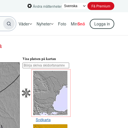
Få Premium
Ändra måttenheter
Väder
Nyheter
Foto
Min
Snö
Logga in
a
Visa platsen på kartan
Snökarta