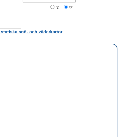
°C
°F
 statiska snö- och väderkartor