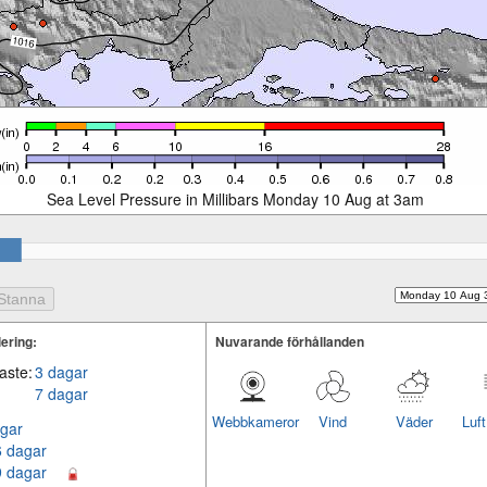
Sea Level Pressure in Millibars Monday 10 Aug at 3am
ering:
Nuvarande förhållanden
aste:
3 dagar
7 dagar
Webbkameror
Vind
Väder
Luf
gar
6 dagar
9 dagar