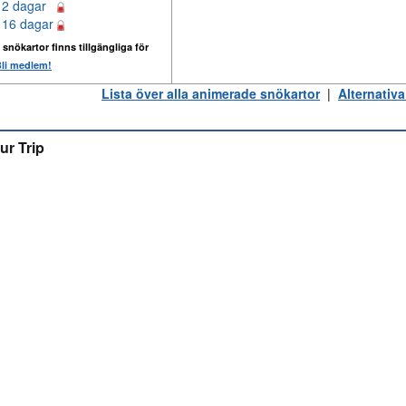
12 dagar
 16 dagar
 snökartor finns tillgängliga för
li medlem!
Lista över alla animerade snökartor
|
Alternativa
ur Trip