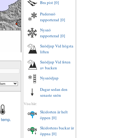
Bra pist
[0]
Pudersnö
rapporterad
[0]
Nysnö
rapporterad
[0]
Snödjup Vid högsta
liften
Snödjup Vid foten
av backen
Nysnödjup
Dagar sedan den
senaste snön
Visa här:
Skidorten är helt
öppen
[0]
t temp.
Skidortens backar är
öppna
[0]