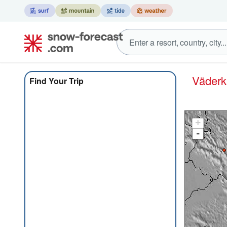
Väder
Find Your Trip
+
-