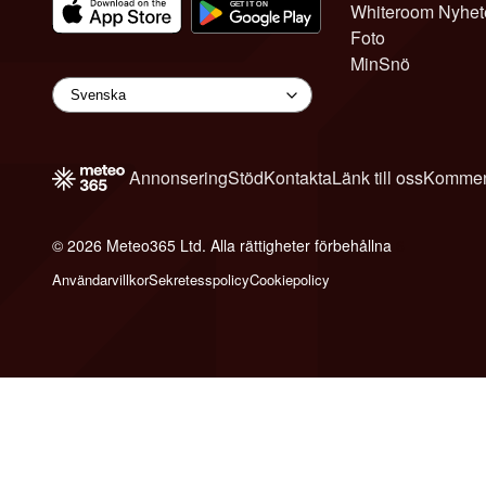
Whiteroom Nyhet
Foto
MinSnö
Annonsering
Stöd
Kontakta
Länk till oss
Kommen
© 2026 Meteo365 Ltd. Alla rättigheter förbehållna
6
Användarvillkor
Sekretesspolicy
Cookiepolicy