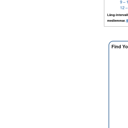
9 – 
12 –
Lång-intervall
medlemmar.
B
Find Yo