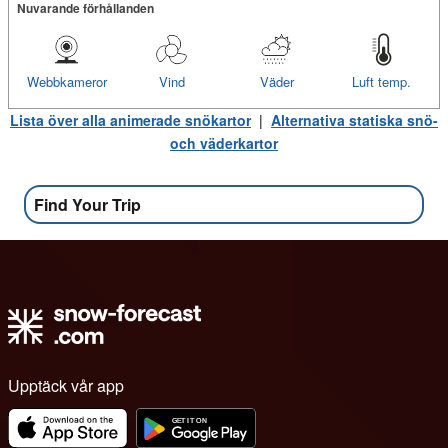
Nuvarande förhållanden
Webbkameror
Vind
Väder
Luft temp.
Lista över alla animerade snökartor
|
Alternativa statiska snö-
och väderkartor
Find Your Trip
Upptäck vår app