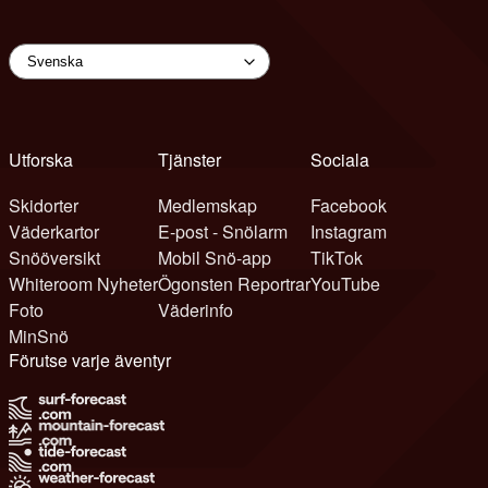
Utforska
Tjänster
Sociala
Skidorter
Medlemskap
Facebook
Väderkartor
E-post - Snölarm
Instagram
Snööversikt
Mobil Snö-app
TikTok
Whiteroom Nyheter
Ögonsten Reportrar
YouTube
Foto
Väderinfo
MinSnö
Förutse varje äventyr