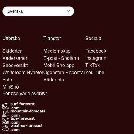
Utforska
Tjänster
Sociala
Skidorter
Medlemskap
Facebook
Väderkartor
E-post - Snölarm
Instagram
Snööversikt
Mobil Snö-app
TikTok
Whiteroom Nyheter
Ögonsten Reportrar
YouTube
Foto
Väderinfo
MinSnö
Förutse varje äventyr