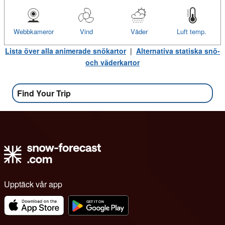
Webbkameror
Vind
Väder
Luft temp.
Lista över alla animerade snökartor
|
Alternativa statiska snö-
och väderkartor
Find Your Trip
Upptäck vår app