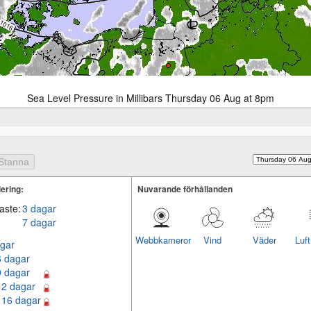
Sea Level Pressure in Millibars Thursday 06 Aug at 8pm
ering:
Nuvarande förhållanden
aste:
3 dagar
7 dagar
Webbkameror
Vind
Väder
Luf
gar
6 dagar
9 dagar
12 dagar
 16 dagar