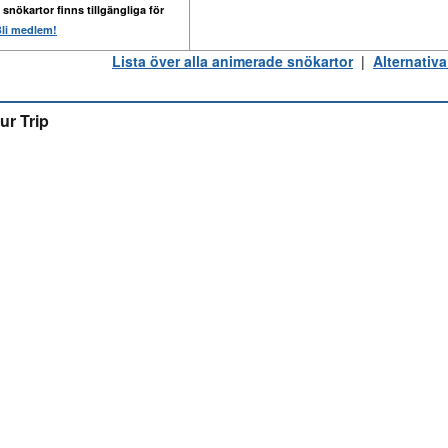
 snökartor finns tillgängliga för
li medlem!
Lista över alla animerade snökartor
|
Alternativa
ur Trip