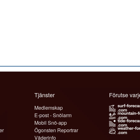
Tjänster
Förutse var
Medlemskap
E-post - Snölarm
Mobil Snö-app
er
Ögonsten Reportrar
Väderinfo