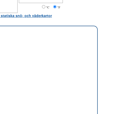
°C
°F
 statiska snö- och väderkartor