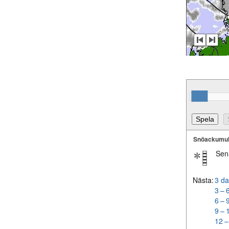
Snöackumul
Sen
Nästa:
3 da
3 – 
6 – 
9 – 
12 –