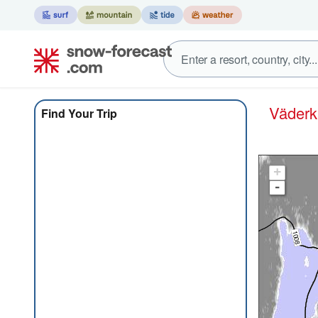
Väder
Find Your Trip
+
-