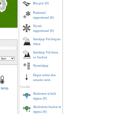
Bra pist
[0]
Pudersnö
rapporterad
[0]
Nysnö
rapporterad
[0]
Snödjup Vid högsta
liften
Snödjup Vid foten
av backen
Nysnödjup
Dagar sedan den
senaste snön
Visa här:
t temp.
Skidorten är helt
öppen
[0]
Skidortens backar är
öppna
[0]