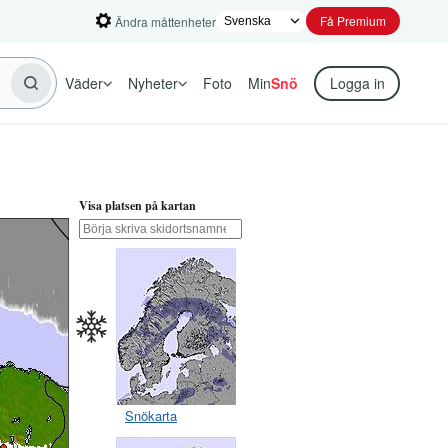
Få Premium
Ändra måttenheter
Väder
Nyheter
Foto
Min
Snö
Logga in
Visa platsen på kartan
Snökarta