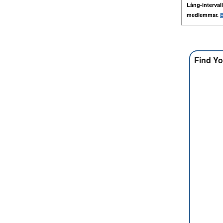
Lång-intervall
medlemmar.
B
Find Yo