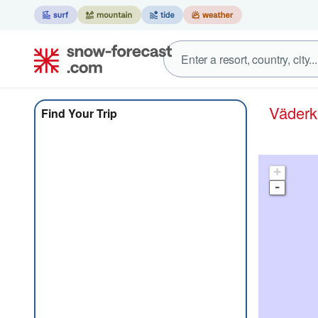
Väder
Find Your Trip
+
-