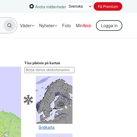
Få Premium
Ändra måttenheter
Väder
Nyheter
Foto
Min
Snö
Logga in
Visa platsen på kartan
Snökarta