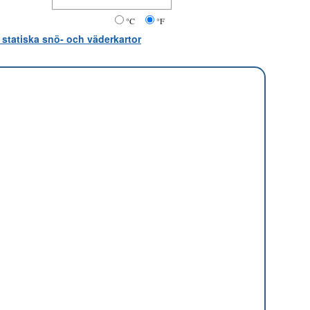
°C
°F
 statiska snö- och väderkartor