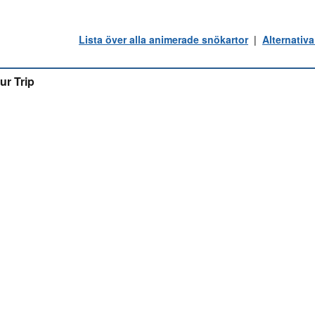
Lista över alla animerade snökartor
|
Alternativa
ur Trip