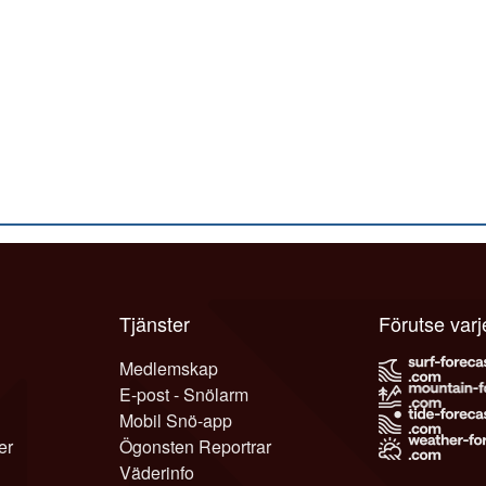
Tjänster
Förutse var
Medlemskap
E-post - Snölarm
Mobil Snö-app
er
Ögonsten Reportrar
Väderinfo