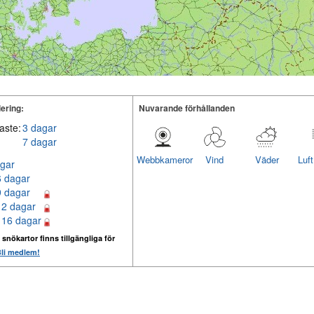
ering:
Nuvarande förhållanden
aste:
3 dagar
7 dagar
Webbkameror
Vind
Väder
Luf
gar
6 dagar
9 dagar
12 dagar
 16 dagar
 snökartor finns tillgängliga för
li medlem!