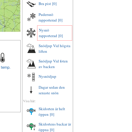
Bra pist
[0]
Pudersnö
rapporterad
[0]
Nysnö
rapporterad
[0]
Snödjup Vid högsta
liften
Snödjup Vid foten
av backen
t temp.
Nysnödjup
Dagar sedan den
senaste snön
Visa här:
Skidorten är helt
öppen
[0]
Skidortens backar är
öppna
[0]