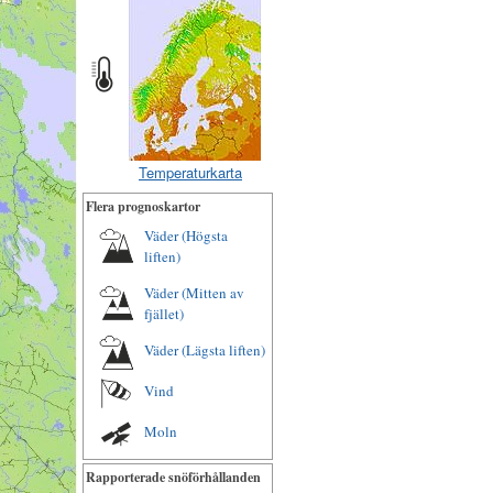
Temperaturkarta
Flera prognoskartor
Väder (Högsta
liften)
Väder (Mitten av
fjället)
Väder (Lägsta liften)
Vind
Moln
Rapporterade snöförhållanden