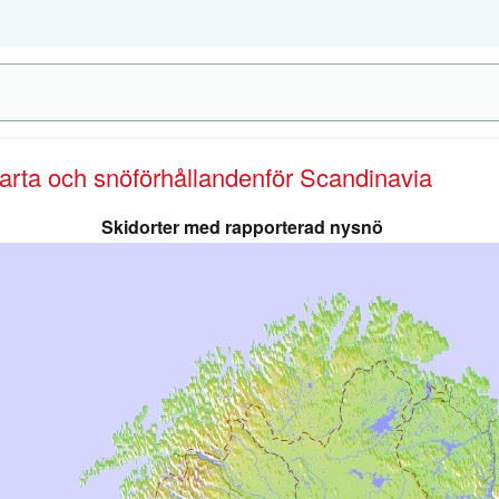
karta och snöförhållanden
för Scandinavia
Skidorter med rapporterad nysnö