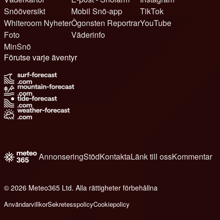
Snööversikt
Mobil Snö-app
TikTok
Whiteroom Nyheter
Ögonsten Reportrar
YouTube
Foto
Väderinfo
MinSnö
Förutse varje äventyr
Annonsering
Stöd
Kontakta
Länk till oss
Kommentar
© 2026 Meteo365 Ltd. Alla rättigheter förbehållna
6
Användarvillkor
Sekretesspolicy
Cookiepolicy