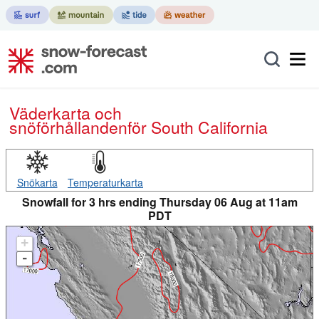
Väderkarta och
snöförhållanden
för South California
Snökarta
Temperaturkarta
Snowfall for 3 hrs ending Thursday 06 Aug at 11am
PDT
+
-