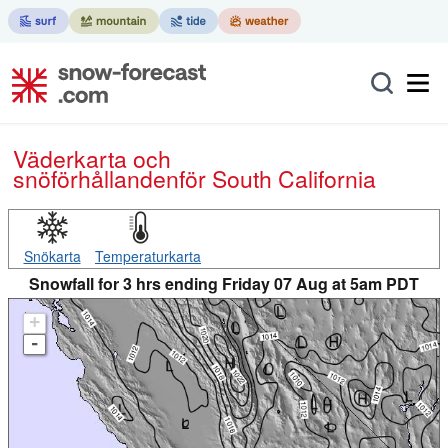
Väderkarta och
snöförhållanden
för South California
Snökarta
Temperaturkarta
Snowfall for 3 hrs ending Friday 07 Aug at 5am PDT
+
-