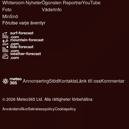
Whiteroom Nyheter
Ögonsten Reportrar
YouTube
Foto
Väderinfo
MinSnö
Förutse varje äventyr
Annonsering
Stöd
Kontakta
Länk till oss
Kommentar
© 2026 Meteo365 Ltd. Alla rättigheter förbehållna
6
Användarvillkor
Sekretesspolicy
Cookiepolicy