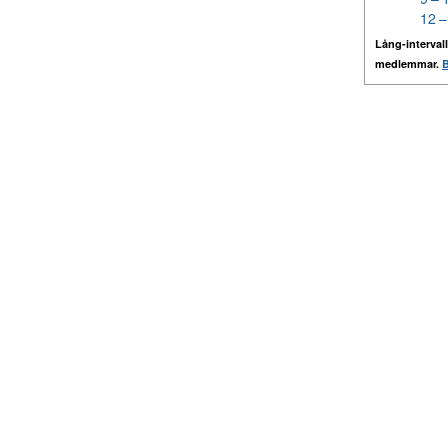
12 –
Lång-intervall
medlemmar.
B