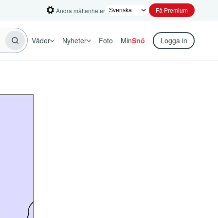
Få Premium
Ändra måttenheter
Väder
Nyheter
Foto
Min
Snö
Logga in