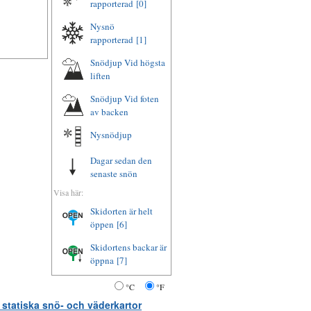
rapporterad
[0]
Nysnö
rapporterad
[1]
Snödjup Vid högsta
liften
Snödjup Vid foten
av backen
Nysnödjup
Dagar sedan den
senaste snön
Visa här:
Skidorten är helt
öppen
[6]
Skidortens backar är
öppna
[7]
°C
°F
 statiska snö- och väderkartor