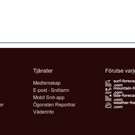
Tjänster
Förutse var
Medlemskap
E-post - Snölarm
Mobil Snö-app
er
Ögonsten Reportrar
Väderinfo