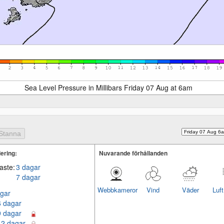
Sea Level Pressure in Millibars Friday 07 Aug at 6am
ering:
Nuvarande förhållanden
aste:
3 dagar
7 dagar
Webbkameror
Vind
Väder
Luf
gar
6 dagar
9 dagar
12 dagar