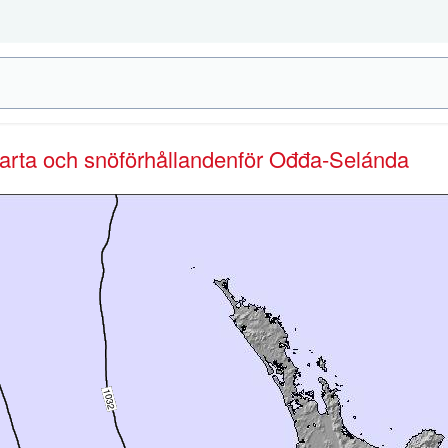
karta och snöförhållanden
för Ođđa-Selánda