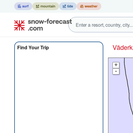
Väder
Find Your Trip
+
-