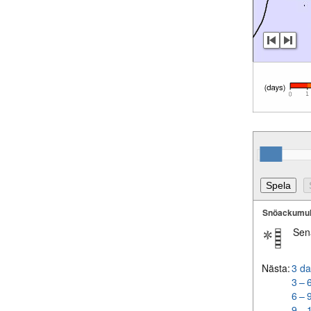
Snöackumul
Sen
Nästa:
3 da
3 – 
6 – 
9 – 