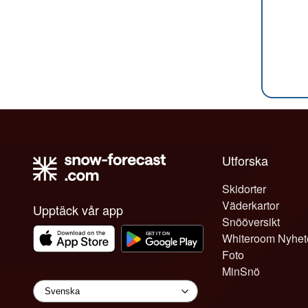
Utforska
Skidorter
Väderkartor
Upptäck vår app
Snööversikt
Whiteroom Nyhet
Foto
MinSnö