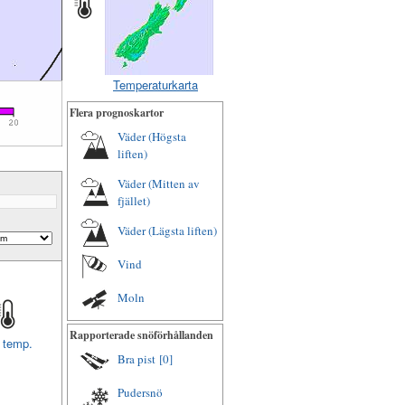
Temperaturkarta
Flera prognoskartor
Väder (Högsta
liften)
Väder (Mitten av
fjället)
Väder (Lägsta liften)
Vind
Moln
Rapporterade snöförhållanden
t temp.
Bra pist
[0]
Pudersnö