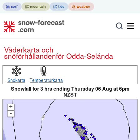
Väderkarta och
snöförhållanden
för Ođđa-Selánda
Snökarta
Temperaturkarta
Snowfall for 3 hrs ending Thursday 06 Aug at 6pm
NZST
+
-