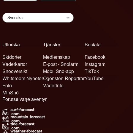
Utforska
Tjänster
Sociala
Skidorter
Medlemskap
Facebook
Väderkartor
E-post - Snölarm
Instagram
Snööversikt
Mobil Snö-app
TikTok
Whiteroom Nyheter
Ögonsten Reportrar
YouTube
Foto
Väderinfo
MinSnö
Förutse varje äventyr