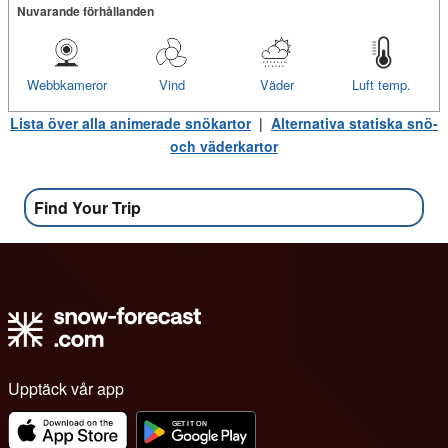
Nuvarande förhållanden
Webbkameror
Vind
Väder
Luft temp.
Lista över alla animerade snökartor
|
Alternativa statiska snö-
och väderkartor
Find Your Trip
Upptäck vår app