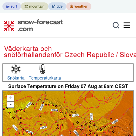
Väderkarta och
snöförhållanden
för Czech Republic / Slov
Snökarta
Temperaturkarta
Surface Temperature on Friday 07 Aug at 8am CEST
+
-