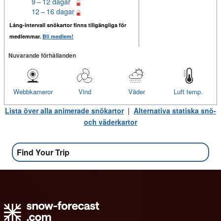
9 – 12 dagar
12 – 16 dagar
Lång-intervall snökartor finns tillgängliga för
medlemmar.
Bli medlem!
Nuvarande förhållanden
Webbkameror
Vind
Väder
Luft temp.
Lista över alla animerade snökartor
|
Alternativa statiska snö-
och väderkartor
Find Your Trip