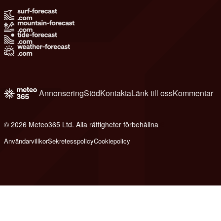
Annonsering
Stöd
Kontakta
Länk till oss
Kommentar
© 2026 Meteo365 Ltd. Alla rättigheter förbehållna
6
Användarvillkor
Sekretesspolicy
Cookiepolicy