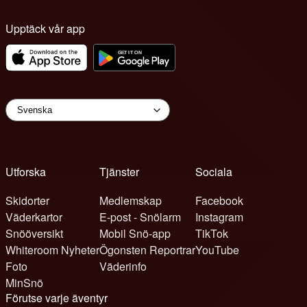
Upptäck vår app
Utforska
Tjänster
Sociala
Skidorter
Medlemskap
Facebook
Väderkartor
E-post - Snölarm
Instagram
Snööversikt
Mobil Snö-app
TikTok
Whiteroom Nyheter
Ögonsten Reportrar
YouTube
Foto
Väderinfo
MinSnö
Förutse varje äventyr