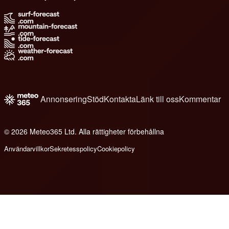
Annonsering
Stöd
Kontakta
Länk till oss
Kommentar
© 2026 Meteo365 Ltd. Alla rättigheter förbehållna
6
Användarvillkor
Sekretesspolicy
Cookiepolicy