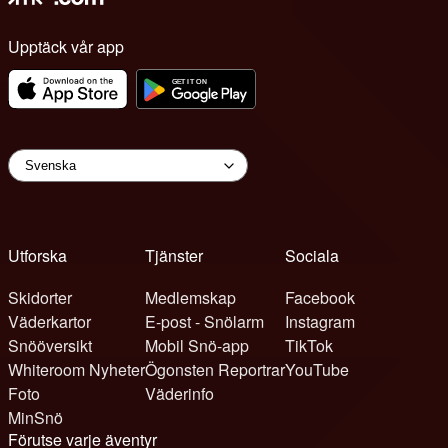
Upptäck vår app
Utforska
Tjänster
Sociala
Skidorter
Medlemskap
Facebook
Väderkartor
E-post - Snölarm
Instagram
Snööversikt
Mobil Snö-app
TikTok
Whiteroom Nyheter
Ögonsten Reportrar
YouTube
Foto
Väderinfo
MinSnö
Förutse varje äventyr