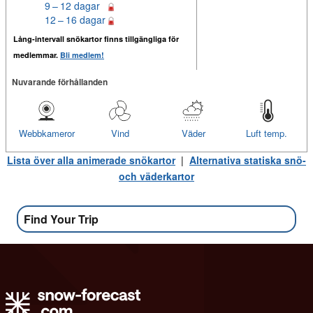
9 – 12 dagar
12 – 16 dagar
Lång-intervall snökartor finns tillgängliga för
medlemmar.
Bli medlem!
Nuvarande förhållanden
Webbkameror
Vind
Väder
Luft temp.
Lista över alla animerade snökartor
|
Alternativa statiska snö-
och väderkartor
Find Your Trip