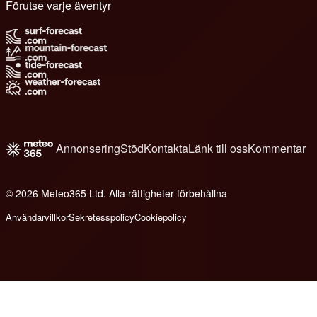
Förutse varje äventyr
Annonsering
Stöd
Kontakta
Länk till oss
Kommentar
© 2026 Meteo365 Ltd. Alla rättigheter förbehållna
6
Användarvillkor
Sekretesspolicy
Cookiepolicy