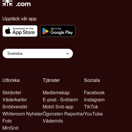
Upptäck vår app
Utforska
Tjänster
Sociala
Skidorter
Medlemskap
Facebook
Väderkartor
E-post - Snölarm
Instagram
Snööversikt
Mobil Snö-app
TikTok
Whiteroom Nyheter
Ögonsten Reportrar
YouTube
Foto
Väderinfo
MinSnö