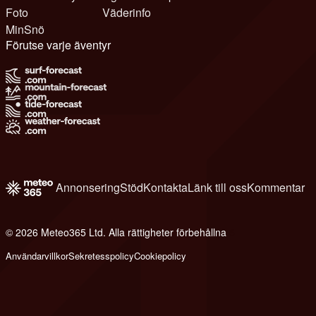
Foto
Väderinfo
MinSnö
Förutse varje äventyr
Annonsering
Stöd
Kontakta
Länk till oss
Kommentar
© 2026 Meteo365 Ltd. Alla rättigheter förbehållna
6
Användarvillkor
Sekretesspolicy
Cookiepolicy