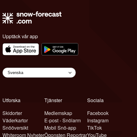
Upptäck vår app
Utforska
Tjänster
Sociala
Skidorter
Medlemskap
Facebook
Väderkartor
E-post - Snölarm
Instagram
Snööversikt
Mobil Snö-app
TikTok
Whiteroom Nyheter
Ögonsten Reportrar
YouTube