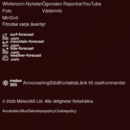
Whiteroom Nyheter
Ögonsten Reportrar
YouTube
Foto
Väderinfo
MinSnö
Förutse varje äventyr
Annonsering
Stöd
Kontakta
Länk till oss
Kommentar
© 2026 Meteo365 Ltd. Alla rättigheter förbehållna
6
Användarvillkor
Sekretesspolicy
Cookiepolicy