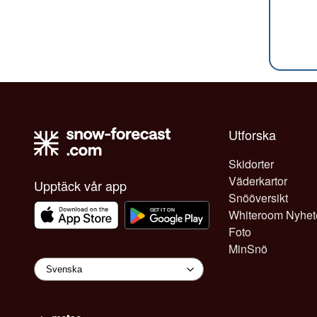
Utforska
Skidorter
Väderkartor
Upptäck vår app
Snööversikt
Whiteroom Nyhet
Foto
MinSnö