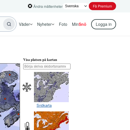
Få Premium
Ändra måttenheter
Väder
Nyheter
Foto
Min
Snö
Logga in
Visa platsen på kartan
Snökarta