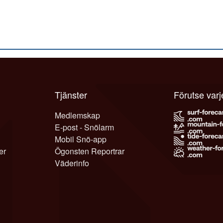
Tjänster
Förutse var
Medlemskap
E-post - Snölarm
Mobil Snö-app
er
Ögonsten Reportrar
Väderinfo