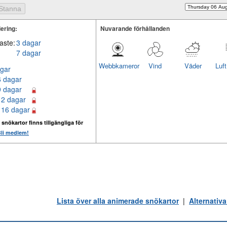
ering:
Nuvarande förhållanden
aste:
3 dagar
7 dagar
Webbkameror
Vind
Väder
Luf
gar
6 dagar
9 dagar
12 dagar
 16 dagar
 snökartor finns tillgängliga för
li medlem!
Lista över alla animerade snökartor
|
Alternativa