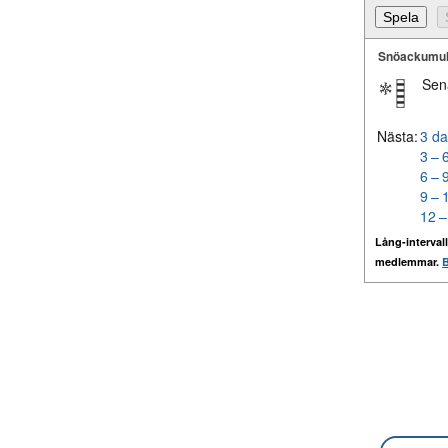
Snöackumul
Sen
Nästa:
3 da
3 – 
6 – 
9 – 
12 –
Lång-intervall
medlemmar.
B