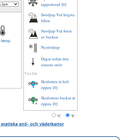
rapporterad
[0]
Snödjup Vid högsta
liften
Snödjup Vid foten
av backen
t temp.
Nysnödjup
Dagar sedan den
senaste snön
Visa här:
Skidorten är helt
öppen
[0]
Skidortens backar är
öppna
[0]
°C
°F
 statiska snö- och väderkartor