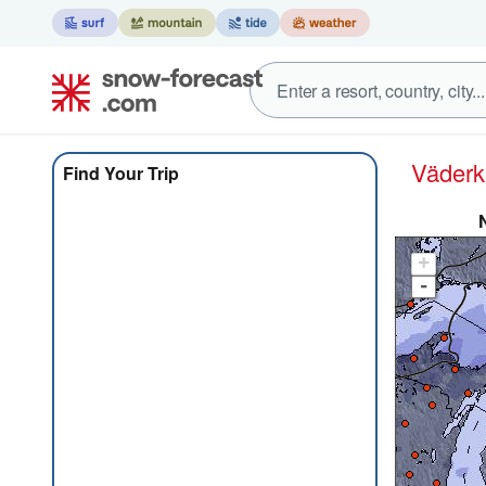
Väder
Find Your Trip
+
-