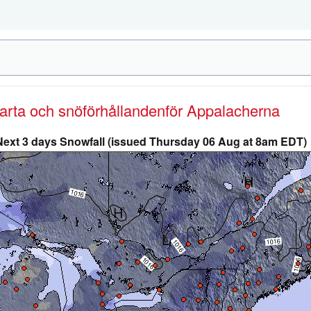
karta och snöförhållanden
för Appalacherna
Next 3 days Snowfall (issued Thursday 06 Aug at 8am EDT)