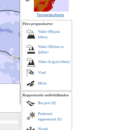
Temperaturkarta
Flera prognoskartor
Väder (Högsta
liften)
Väder (Mitten av
fjället)
Väder (Lägsta liften)
Vind
Moln
Rapporterade snöförhållanden
Bra pist
[0]
Pudersnö
rapporterad
[0]
Nysnö